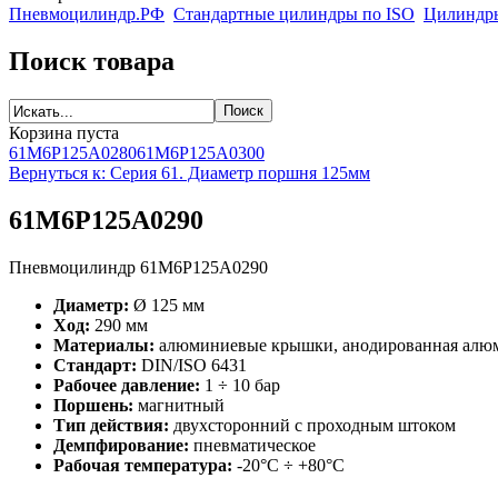
Пневмоцилиндр.РФ
Стандартные цилиндры по ISO
Цилиндры
Поиск товара
Корзина пуста
61M6P125A0280
61M6P125A0300
Вернуться к: Серия 61. Диаметр поршня 125мм
61M6P125A0290
Пневмоцилиндр 61M6P125A0290
Диаметр:
Ø 125 мм
Ход:
290 мм
Материалы:
алюминиевые крышки, анодированная алюми
Стандарт:
DIN/ISO 6431
Рабочее давление:
1 ÷ 10 бар
Поршень:
магнитный
Тип действия:
двухсторонний с проходным штоком
Демпфирование:
пневматическое
Рабочая температура:
-20°C ÷ +80°C