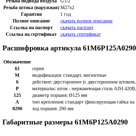
Резьба подвода воздуха
G1/2
Резьба штока (наружная)
M27x2
Гарантия
1 год
Полное описание
скачать полное описание
Ссылка на паспорт
скачать паспорт
Ссылка на сертификат
скачать сертификат
Расшифровка артикула 61M6P125A0290
Обозначение
61
серия
M
модификация: стандарт, магнитные
6
действие: двустороннее (с двусторонним штоком,
P
материалы: шток - нержавеющая сталь AISI 420B,
125
диаметр поршня: Ø125 мм
A
тип крепления: стандарт (фиксирующая гайка на
0290
ход поршня: 290 мм
Габаритные размеры 61M6P125A0290