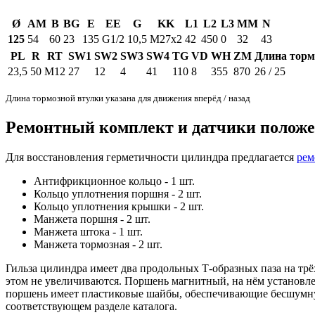
Ø
AM
B
BG
E
EE
G
KK
L1
L2
L3
MM
N
125
54
60
23
135
G1/2
10,5
M27x2
42
450
0
32
43
PL
R
RT
SW1
SW2
SW3
SW4
TG
VD
WH
ZM
Длина торм
23,5
50
M12
27
12
4
41
110
8
355
870
26 / 25
Длина тормозной втулки указана для движения вперёд / назад
Ремонтный комплект и датчики полож
Для восстановления герметичности цилиндра предлагается
рем
Антифрикционное кольцо - 1 шт.
Кольцо уплотнения поршня - 2 шт.
Кольцо уплотнения крышки - 2 шт.
Манжета поршня - 2 шт.
Манжета штока - 1 шт.
Манжета тормозная - 2 шт.
Гильза цилиндра имеет два продольных Т-образных паза на тр
этом не увеличиваются. Поршень магнитный, на нём установл
поршень имеет пластиковые шайбы, обеспечивающие бесшумн
соответствующем разделе каталога.