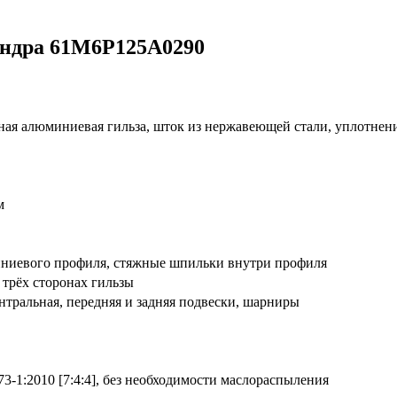
индра 61M6P125A0290
ая алюминиевая гильза, шток из нержавеющей стали, уплотнен
м
иниевого профиля, стяжные шпильки внутри профиля
 трёх сторонах гильзы
ентральная, передняя и задняя подвески, шарниры
3-1:2010 [7:4:4], без необходимости маслораспыления