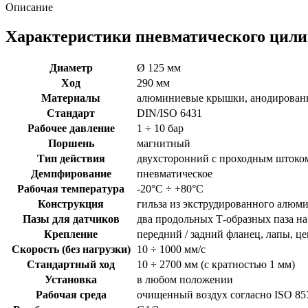
Описание
Характеристики пневматического цил
Диаметр
Ø 125 мм
Ход
290 мм
Материалы
алюминиевые крышки, анодированн
Стандарт
DIN/ISO 6431
Рабочее давление
1 ÷ 10 бар
Поршень
магнитный
Тип действия
двухсторонний с проходным штоко
Демпфирование
пневматическое
Рабочая температура
-20°C ÷ +80°C
Конструкция
гильза из экструдированного алюм
Пазы для датчиков
два продольных Т-образных паза на
Крепление
передний / задний фланец, лапы, ц
Скорость (без нагрузки)
10 ÷ 1000 мм/с
Стандартный ход
10 ÷ 2700 мм (с кратностью 1 мм)
Установка
в любом положении
Рабочая среда
очищенный воздух согласно ISO 857