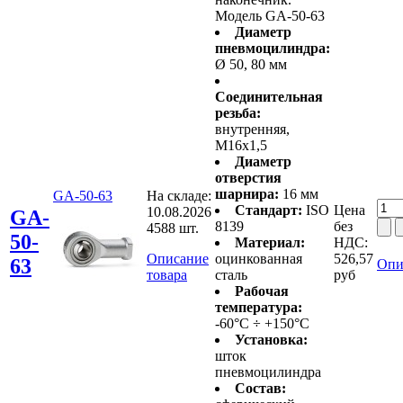
Модель GA-50-63
Диаметр
пневмоцилиндра:
Ø 50, 80 мм
Соединительная
резьба:
внутренняя,
M16x1,5
Диаметр
отверстия
шарнира:
16 мм
GA-50-63
На складе:
Стандарт:
ISO
Цена
10.08.2026
GA-
8139
без
4588 шт.
50-
Материал:
НДС:
Описание
оцинкованная
526,57
63
Опи
товара
сталь
руб
Рабочая
температура:
-60°C ÷ +150°C
Установка:
шток
пневмоцилиндра
Состав: