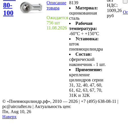
без
Описание
8139
80-
НДС:
товара
Материал:
1009,26
100
Оп
оцинкованная
руб
Ожидается
сталь
756 шт
Рабочая
11.08.2026
температура:
-60°C ÷ +150°C
Установка:
шток
пневмоцилиндра
Состав:
сферический
наконечник - 1 шт.
Применение:
крепление
цилиндров серии
31, 32, 40, 47, 60,
61, 62, 63, 67, 70,
31K и 32K
© «Пневмоцилиндр.рф», 2010 — 2026 | +7 (495) 638-08-11 |
pc@aircrafter.ru | Актуальность цен:
Пн, Aug 10, 26
Наверх