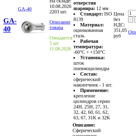
На складе:
отверстия
10.08.2026
шарнира:
12 мм
GA-40
2203 шт.
Стандарт:
ISO
Цена
GA-
8139
без
Описание
Материал:
НДС:
40
товара
оцинкованная
351,05
Опи
сталь
руб
Ожидается
Рабочая
5 шт
температура:
11.08.2026
-60°C ÷ +150°C
Установка:
шток
пневмоцилиндра
Состав:
сферический
наконечник - 1 шт.
Применение:
крепление
цилиндров серии
24H, 25H, 27, 31,
32, 42, 60, 61, 62,
63, 67, 31K и 32K
Описание:
Сферический
наконечник.