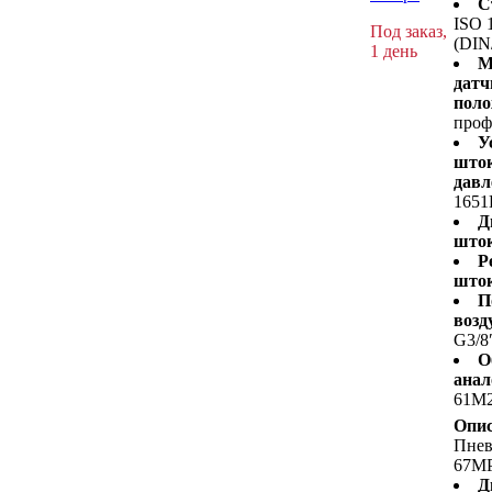
С
ISO 
Под заказ,
(DIN
1 день
М
датч
поло
проф
У
шток
давл
1651
Д
шток
Р
шток
П
возд
G3/8
О
анал
61M
Опис
Пне
67M
Д