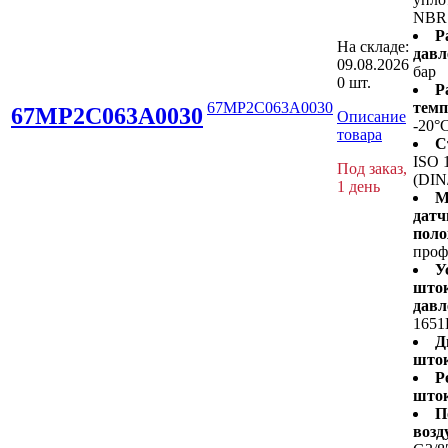
NBR
Р
На складе:
давл
09.08.2026
бар
0 шт.
Р
67MP2C063A0030
темп
67MP2C063A0030
Описание
-20°
товара
С
ISO 
Под заказ,
(DIN
1 день
М
датч
поло
проф
У
шток
давл
1651
Д
шток
Р
шток
П
возд