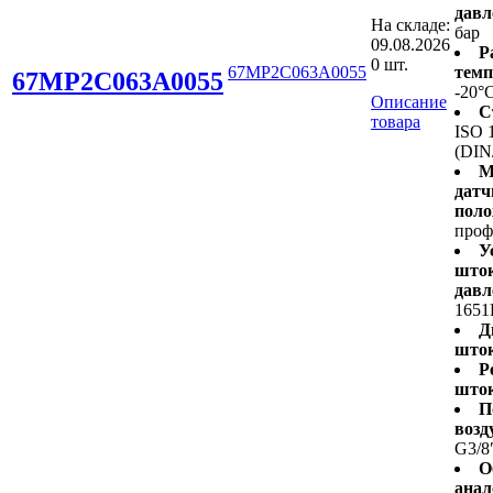
давл
На складе:
бар
09.08.2026
Р
0 шт.
67MP2C063A0055
темп
67MP2C063A0055
-20°
Описание
С
товара
ISO 
(DIN
М
датч
поло
проф
У
шток
давл
1651
Д
шток
Р
шток
П
возд
G3/8
О
анал