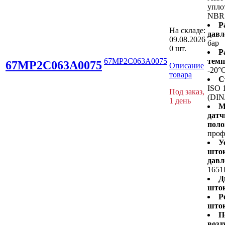
упло
NBR
Р
На складе:
давл
09.08.2026
бар
0 шт.
Р
67MP2C063A0075
темп
67MP2C063A0075
Описание
-20°
товара
С
ISO 
Под заказ,
(DIN
1 день
М
датч
поло
проф
У
шток
давл
1651
Д
шток
Р
шток
П
возд