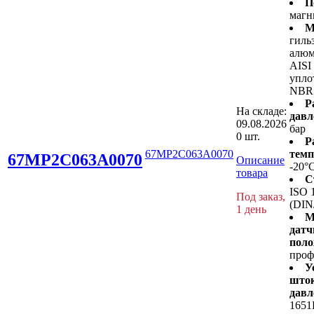
П
магн
М
гиль
алюм
AISI
упло
NBR
Р
На складе:
давл
09.08.2026
бар
0 шт.
Р
67MP2C063A0070
темп
67MP2C063A0070
Описание
-20°
товара
С
ISO 
Под заказ,
(DIN
1 день
М
датч
поло
проф
У
шток
давл
1651