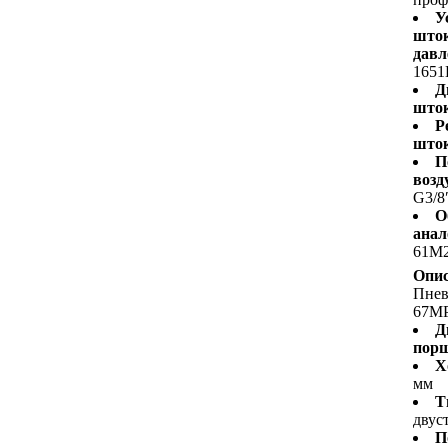
У
шток
давл
1651
Д
шток
Р
шток
П
возд
G3/8
О
анал
61M
Опис
Пне
67M
Д
пор
Х
мм
Т
двус
П