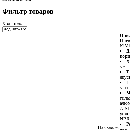
Фильтр товаров
Ход штока
Опис
Пне
67M
Д
пор
Х
мм
Т
двус
П
магн
М
гиль
алюм
AISI
упло
NBR
Р
На складе:
давл