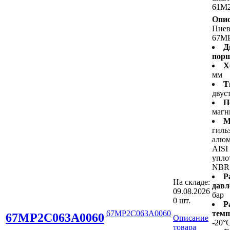
61M
Опис
Пне
67M
Д
пор
Х
мм
Т
двус
П
магн
М
гиль
алюм
AISI
упло
NBR
Р
На складе:
давл
09.08.2026
бар
0 шт.
Р
67MP2C063A0060
темп
67MP2C063A0060
Описание
-20°
товара