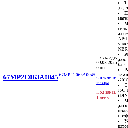
Т
двус
П
магн
М
гиль
алюм
AISI
упло
NBR
Р
На складе:
давл
09.08.2026
бар
0 шт.
Р
67MP2C063A0045
темп
67MP2C063A0045
Описание
-20°
товара
С
ISO 
Под заказ,
(DIN
1 день
М
датч
поло
проф
У
шток