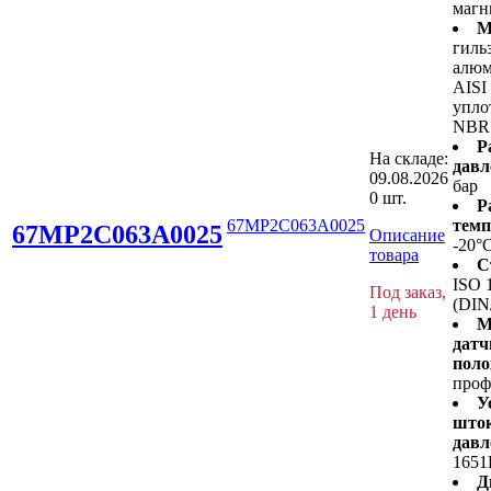
магн
М
гиль
алюм
AISI
упло
NBR
Р
На складе:
давл
09.08.2026
бар
0 шт.
Р
67MP2C063A0025
темп
67MP2C063A0025
Описание
-20°
товара
С
ISO 
Под заказ,
(DIN
1 день
М
датч
поло
проф
У
шток
давл
1651
Д