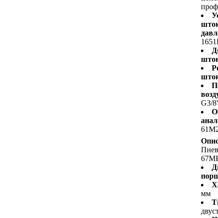
проф
У
шток
давл
1651
Д
шток
Р
шток
П
возд
G3/8
О
анал
61M
Опис
Пне
67M
Д
пор
Х
мм
Т
двус