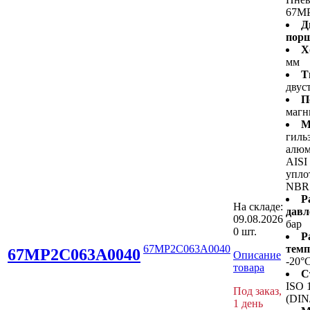
67M
Д
пор
Х
мм
Т
двус
П
магн
М
гиль
алюм
AISI
упло
NBR
Р
На складе:
давл
09.08.2026
бар
0 шт.
Р
67MP2C063A0040
темп
67MP2C063A0040
Описание
-20°
товара
С
ISO 
Под заказ,
(DIN
1 день