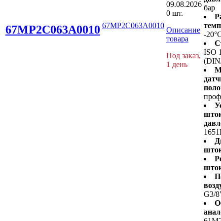
09.08.2026
бар
0 шт.
Р
67MP2C063A0010
темп
67MP2C063A0010
Описание
-20°
товара
С
ISO 
Под заказ,
(DIN
1 день
М
датч
поло
проф
У
шток
давл
1651
Д
шток
Р
шток
П
возд
G3/8
О
анал
61M