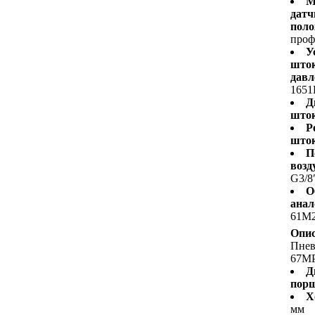
М
датч
поло
проф
У
шток
давл
1651
Д
шток
Р
шток
П
возд
G3/8
О
анал
61M
Опис
Пне
67M
Д
пор
Х
мм