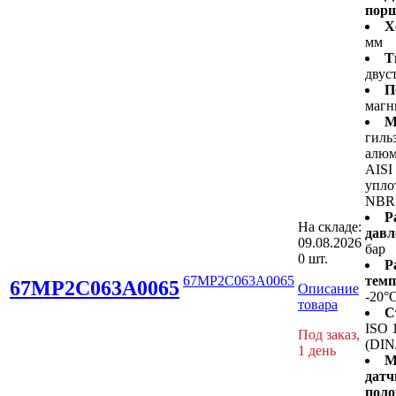
пор
Х
мм
Т
двус
П
магн
М
гиль
алюм
AISI
упло
NBR
Р
На складе:
давл
09.08.2026
бар
0 шт.
Р
67MP2C063A0065
темп
67MP2C063A0065
Описание
-20°
товара
С
ISO 
Под заказ,
(DIN
1 день
М
датч
поло