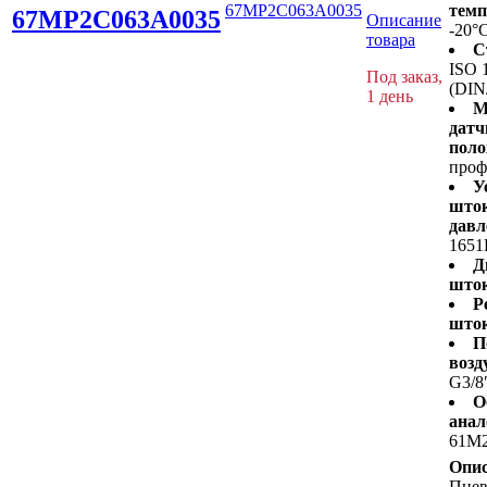
67MP2C063A0035
темп
67MP2C063A0035
Описание
-20°
товара
С
ISO 
Под заказ,
(DIN
1 день
М
датч
поло
проф
У
шток
давл
1651
Д
шток
Р
шток
П
возд
G3/8
О
анал
61M
Опис
Пне