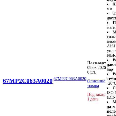
Х
мм
Т
двус
П
магн
М
гиль
алюм
AISI
упло
NBR
Р
На складе:
давл
09.08.2026
бар
0 шт.
Р
67MP2C063A0020
темп
67MP2C063A0020
Описание
-20°
товара
С
ISO 
Под заказ,
(DIN
1 день
М
датч
поло
проф