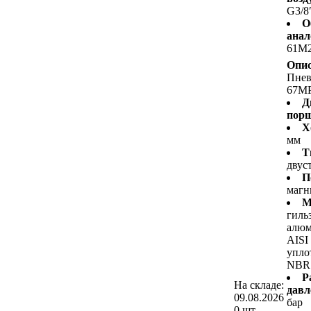
G3/8
О
анал
61M
Опис
Пне
67M
Д
пор
Х
мм
Т
двус
П
магн
М
гиль
алюм
AISI
упло
NBR
Р
На складе:
давл
09.08.2026
бар
0 шт.