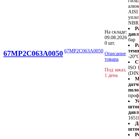
гиль
алюм
AISI
упло
NBR
Р
На складе:
давл
09.08.2026
бар
0 шт.
Р
67MP2C063A0050
темп
67MP2C063A0050
Описание
-20°
товара
С
ISO 
Под заказ,
(DIN
1 день
М
датч
поло
проф
У
шток
давл
1651
Д
шток
Р