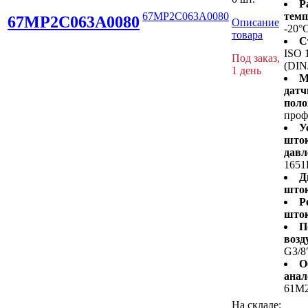
Р
67MP2C063A0080
темп
67MP2C063A0080
Описание
-20°
товара
С
ISO 
Под заказ,
(DIN
1 день
М
датч
поло
проф
У
шток
давл
1651
Д
шток
Р
шток
П
возд
G3/8
О
анал
61M
На складе: