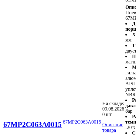
Опис
Пне
67M
Д
пор
Х
мм
Т
двус
П
магн
М
гиль
алюм
AISI
упло
NBR
Р
На складе:
давл
09.08.2026
бар
0 шт.
Р
67MP2C063A0015
темп
67MP2C063A0015
Описание
-20°
товара
С