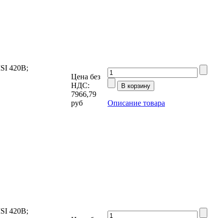
SI 420В;
Цена без
НДС:
7966,79
руб
Описание товара
SI 420В;