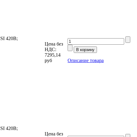
SI 420В;
Цена без
НДС:
7295,14
руб
Описание товара
SI 420В;
Цена без