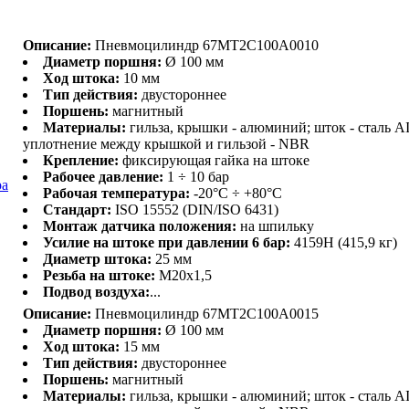
Описание:
Пневмоцилиндр 67MT2C100A0010
Диаметр поршня:
Ø 100 мм
Ход штока:
10 мм
Тип действия:
двустороннее
Поршень:
магнитный
Материалы:
гильза, крышки - алюминий; шток - сталь AI
уплотнение между крышкой и гильзой - NBR
.
Крепление:
фиксирующая гайка на штоке
Рабочее давление:
1 ÷ 10 бар
ра
Рабочая температура:
-20°C ÷ +80°C
Стандарт:
ISO 15552 (DIN/ISO 6431)
Монтаж датчика положения:
на шпильку
Усилие на штоке при давлении 6 бар:
4159H (415,9 кг)
Диаметр штока:
25 мм
Резьба на штоке:
M20x1,5
Подвод воздуха:
...
Описание:
Пневмоцилиндр 67MT2C100A0015
Диаметр поршня:
Ø 100 мм
Ход штока:
15 мм
Тип действия:
двустороннее
Поршень:
магнитный
Материалы:
гильза, крышки - алюминий; шток - сталь AI