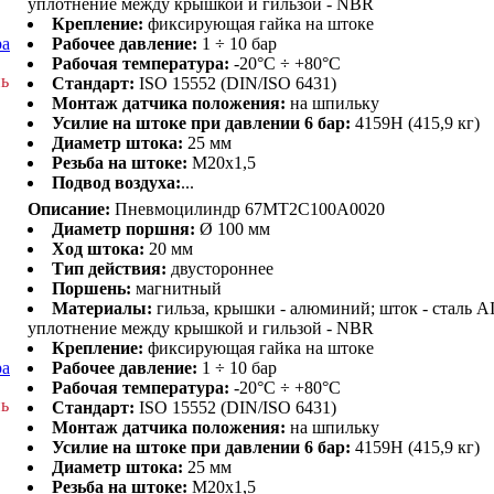
уплотнение между крышкой и гильзой - NBR
.
Крепление:
фиксирующая гайка на штоке
ра
Рабочее давление:
1 ÷ 10 бар
Рабочая температура:
-20°C ÷ +80°C
нь
Стандарт:
ISO 15552 (DIN/ISO 6431)
Монтаж датчика положения:
на шпильку
Усилие на штоке при давлении 6 бар:
4159H (415,9 кг)
Диаметр штока:
25 мм
Резьба на штоке:
M20x1,5
Подвод воздуха:
...
Описание:
Пневмоцилиндр 67MT2C100A0020
Диаметр поршня:
Ø 100 мм
Ход штока:
20 мм
Тип действия:
двустороннее
Поршень:
магнитный
Материалы:
гильза, крышки - алюминий; шток - сталь AI
уплотнение между крышкой и гильзой - NBR
.
Крепление:
фиксирующая гайка на штоке
ра
Рабочее давление:
1 ÷ 10 бар
Рабочая температура:
-20°C ÷ +80°C
нь
Стандарт:
ISO 15552 (DIN/ISO 6431)
Монтаж датчика положения:
на шпильку
Усилие на штоке при давлении 6 бар:
4159H (415,9 кг)
Диаметр штока:
25 мм
Резьба на штоке:
M20x1,5