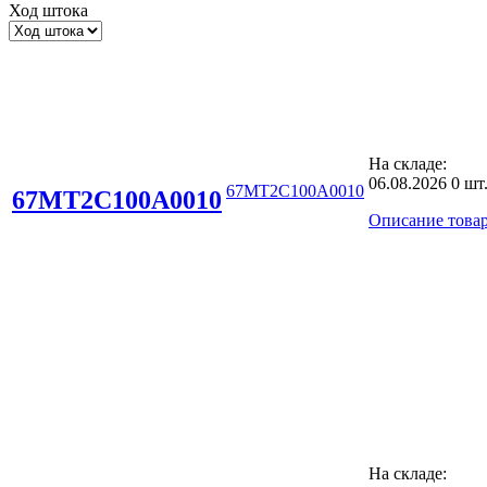
Ход штока
На складе:
06.08.2026
0 шт
67MT2C100A0010
67MT2C100A0010
Описание това
На складе: