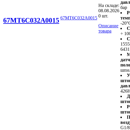
давл
На складе:
бар
08.08.2026
Р
0 шт.
67MT6C032A0015
темп
67MT6C032A0015
-20°
Описание
С
товара
÷ 10
С
1555
6431
М
дат
пол
шпи
У
што
давл
426H
Д
што
Р
што
П
возд
G1/8