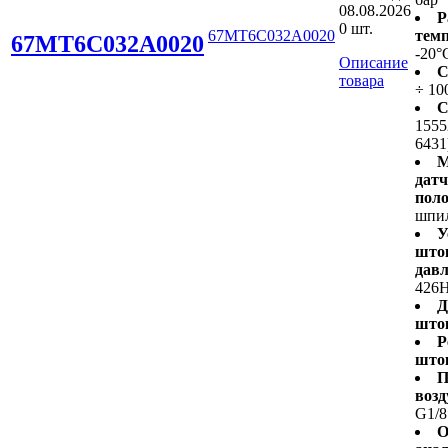
08.08.2026
Р
0 шт.
67MT6C032A0020
темп
67MT6C032A0020
-20°
Описание
С
товара
÷ 10
С
1555
6431
М
дат
пол
шпи
У
што
давл
426H
Д
што
Р
што
П
возд
G1/8
О