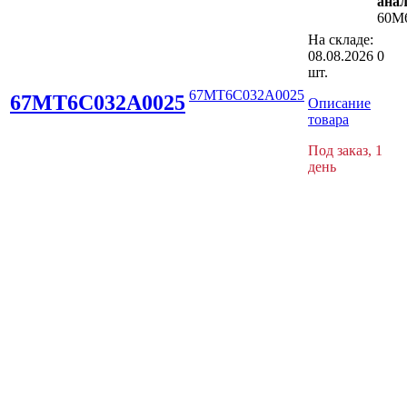
анал
60M
На складе:
08.08.2026
0
шт.
67MT6C032A0025
67MT6C032A0025
Описание
товара
Под заказ, 1
день