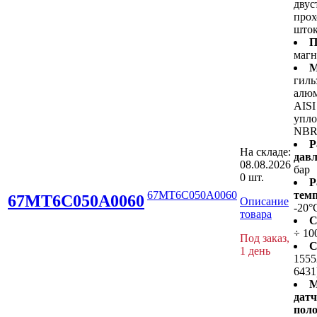
двус
про
што
П
маг
М
гиль
алюм
AISI
упло
NB
Р
На складе:
давл
08.08.2026
бар
0 шт.
Р
67MT6C050A0060
темп
67MT6C050A0060
Описание
-20°
товара
С
÷ 10
Под заказ,
С
1 день
1555
6431
М
дат
пол