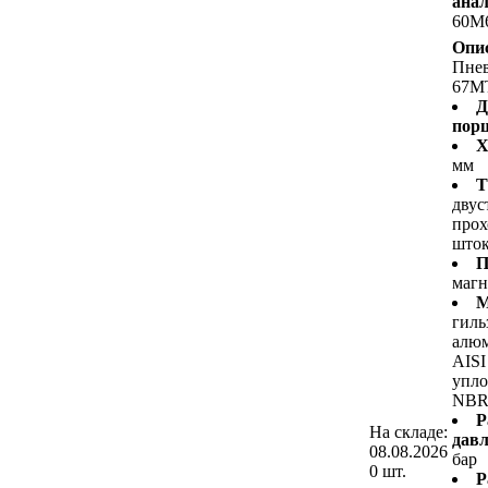
анал
60M
Опи
Пне
67M
Д
пор
Х
мм
Т
двус
про
што
П
маг
М
гиль
алюм
AISI
упло
NB
Р
На складе:
давл
08.08.2026
бар
0 шт.
Р