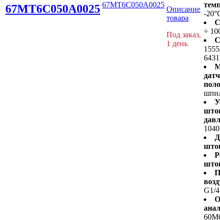
67MT6C050A0025
темп
67MT6C050A0025
Описание
-20°
товара
С
÷ 10
Под заказ,
С
1 день
1555
6431
М
дат
пол
шпи
У
што
давл
1040
Д
што
Р
што
П
возд
G1/4
О
анал
60M