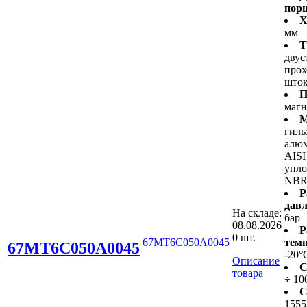
пор
Х
мм
Т
двус
про
што
П
маг
М
гиль
алюм
AISI
упло
NB
Р
давл
На складе:
бар
08.08.2026
Р
0 шт.
67MT6C050A0045
темп
67MT6C050A0045
-20°
Описание
С
товара
÷ 10
С
1555