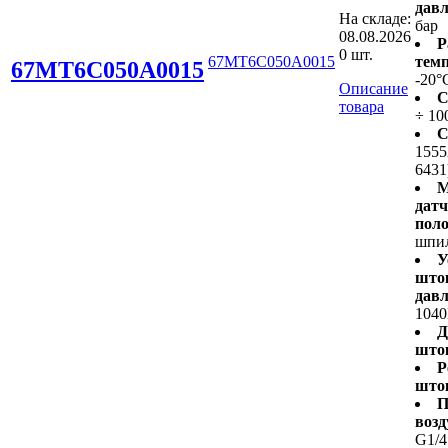
давл
На складе:
бар
08.08.2026
Р
0 шт.
67MT6C050A0015
темп
67MT6C050A0015
-20°
Описание
С
товара
÷ 10
С
1555
6431
М
дат
пол
шпи
У
што
давл
1040
Д
што
Р
што
П
возд
G1/4