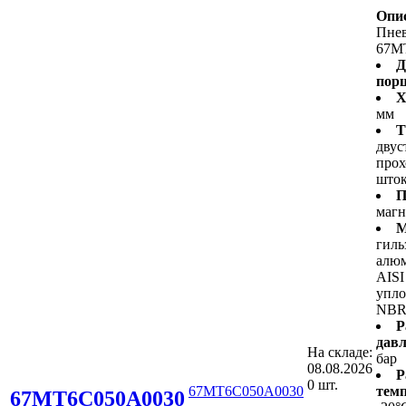
Опи
Пне
67M
Д
пор
Х
мм
Т
двус
про
што
П
маг
М
гиль
алюм
AISI
упло
NB
Р
давл
На складе:
бар
08.08.2026
Р
0 шт.
67MT6C050A0030
темп
67MT6C050A0030