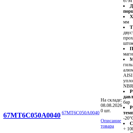
67M
Д
пор
Х
мм
Т
двус
про
што
П
маг
М
гиль
алюм
AISI
упло
NB
Р
давл
На складе:
бар
08.08.2026
Р
0 шт.
67MT6C050A0040
темп
67MT6C050A0040
-20°
Описание
С
товара
÷ 10