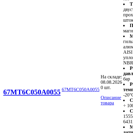
Т
двус
про
што
П
маг
М
гиль
алюм
AISI
упло
NB
Р
давл
На складе:
бар
08.08.2026
Р
0 шт.
67MT6C050A0055
темп
67MT6C050A0055
-20°
Описание
С
товара
÷ 10
С
1555
6431
М
дат