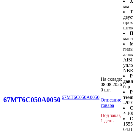
Х
мм
Т
двус
про
што
П
маг
М
гиль
алюм
AISI
упло
NB
Р
На складе:
давл
08.08.2026
бар
0 шт.
Р
67MT6C050A0050
темп
67MT6C050A0050
Описание
-20°
товара
С
÷ 10
Под заказ,
С
1 день
1555
6431