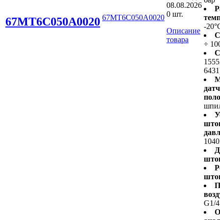
08.08.2026
Р
0 шт.
67MT6C050A0020
темп
67MT6C050A0020
-20°
Описание
С
товара
÷ 10
С
1555
6431
М
дат
пол
шпи
У
што
давл
1040
Д
што
Р
што
П
возд
G1/4
О