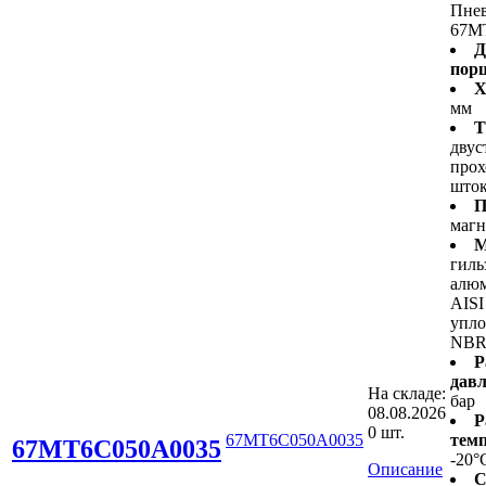
Пне
67M
Д
пор
Х
мм
Т
двус
про
што
П
маг
М
гиль
алюм
AISI
упло
NB
Р
давл
На складе:
бар
08.08.2026
Р
0 шт.
67MT6C050A0035
темп
67MT6C050A0035
-20°
Описание
С