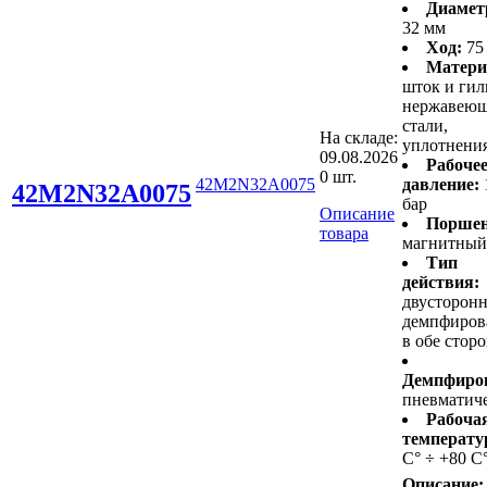
Диамет
32 мм
Ход:
75
Матери
шток и гил
нержавею
стали,
На складе:
уплотнени
09.08.2026
Рабоче
0 шт.
42M2N32A0075
давление:
42M2N32A0075
бар
Описание
Поршен
товара
магнитный
Тип
действия:
двусторонн
демпфиров
в обе стор
Демпфиро
пневматич
Рабоча
температу
С° ÷ +80 С
Описание: