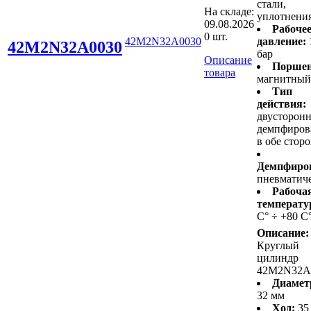
стали,
На складе:
уплотнени
09.08.2026
Рабоче
0 шт.
42M2N32A0030
давление:
42M2N32A0030
бар
Описание
Поршен
товара
магнитный
Тип
действия:
двусторонн
демпфиров
в обе стор
Демпфиро
пневматич
Рабоча
температу
С° ÷ +80 С
Описание:
Круглый
цилиндр
42M2N32A
Диамет
32 мм
Ход:
35