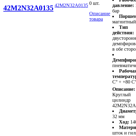
0 шт.
42M2N32A0135
давление:
42M2N32A0135
бар
Описание
Поршен
товара
магнитный
Тип
действия:
двусторонн
демпфиров
в обе стор
Демпфиро
пневматич
Рабоча
температу
С° ÷ +80 С
Описание:
Круглый
цилиндр
42M2N32A
Диамет
32 мм
Ход:
14
Матери
шток и гил