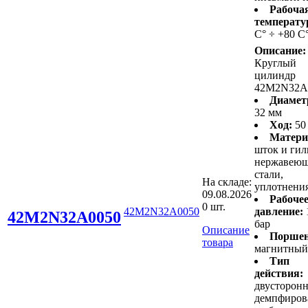
Рабоча
температу
С° ÷ +80 С
Описание:
Круглый
цилиндр
42M2N32A
Диамет
32 мм
Ход:
50
Матери
шток и гил
нержавею
стали,
На складе:
уплотнени
09.08.2026
Рабоче
0 шт.
42M2N32A0050
давление:
42M2N32A0050
бар
Описание
Поршен
товара
магнитный
Тип
действия:
двусторонн
демпфиров