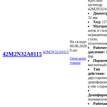
Круглый
цилиндр
42M2N32A
Диамет
32 мм
Ход:
11
Матери
шток и гиль
нержавеющ
стали,
На складе:
уплотнени
09.08.2026
Рабочее
0 шт.
42M2N32A0115
давление:
42M2N32A0115
бар
Описание
Поршен
товара
магнитный
Тип
действия:
двусторонн
демпфиров
в обе стор
Демпфиров
пневматиче
Рабоча