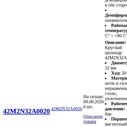
в обе стор
Демпфиро
пневматич
Рабоча
температу
С° ÷ +80 С
Описание:
Круглый
цилиндр
42M2N32A
Диамет
32 мм
Ход:
20
Матери
шток и гил
нержавею
стали,
На складе:
уплотнени
09.08.2026
Рабоче
0 шт.
42M2N32A0020
давление:
42M2N32A0020
бар
Описание
Поршен
товара
магнитный