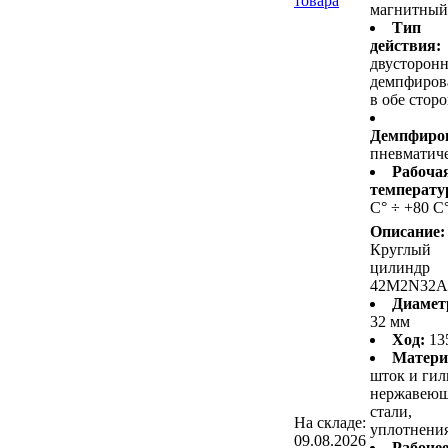
товара
магнитный
Тип
действия:
двусторонн
демпфиров
в обе стор
Демпфиро
пневматич
Рабоча
температу
С° ÷ +80 С
Описание:
Круглый
цилиндр
42M2N32A
Диамет
32 мм
Ход:
13
Матери
шток и гил
нержавею
стали,
На складе:
уплотнени
09.08.2026
Рабоче