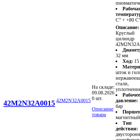
пневматич
Рабоча
температу
С° ÷ +80 С
Описание:
Круглый
цилиндр
42M2N32A
Диамет
32 мм
Ход:
15
Матери
шток и гил
нержавею
стали,
На складе:
уплотнени
09.08.2026
Рабоче
0 шт.
42M2N32A0015
давление:
42M2N32A0015
бар
Описание
Поршен
товара
магнитный
Тип
действия:
двусторонн
демпфиров