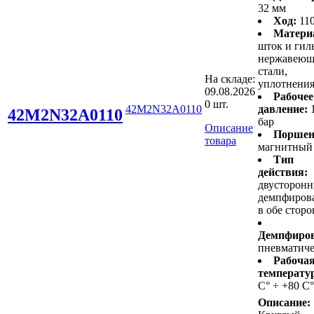
32 мм
Ход:
11
Матери
шток и гиль
нержавеющ
стали,
На складе:
уплотнени
09.08.2026
Рабочее
0 шт.
42M2N32A0110
давление:
42M2N32A0110
бар
Описание
Поршен
товара
магнитный
Тип
действия:
двусторонн
демпфиров
в обе стор
Демпфиров
пневматиче
Рабоча
температу
С° ÷ +80 С°
Описание: