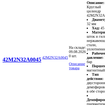
Описание:
Круглый
цилиндр
42M2N32A
Диамет
32 мм
Ход:
45
Матери
шток и гил
нержавею
стали,
На складе:
уплотнени
09.08.2026
Рабоче
0 шт.
42M2N32A0045
давление:
42M2N32A0045
бар
Описание
Поршен
товара
магнитный
Тип
действия:
двусторонн
демпфиров
в обе стор
Демпфиро
пневматич