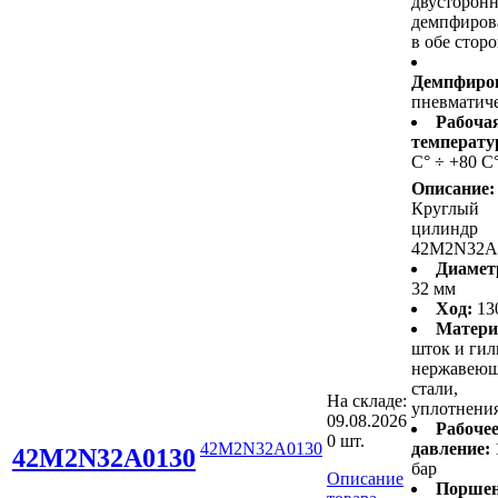
двусторонн
демпфиров
в обе стор
Демпфиро
пневматич
Рабоча
температу
С° ÷ +80 С
Описание:
Круглый
цилиндр
42M2N32A
Диамет
32 мм
Ход:
13
Матери
шток и гил
нержавею
стали,
На складе:
уплотнени
09.08.2026
Рабоче
0 шт.
42M2N32A0130
давление:
42M2N32A0130
бар
Описание
Поршен