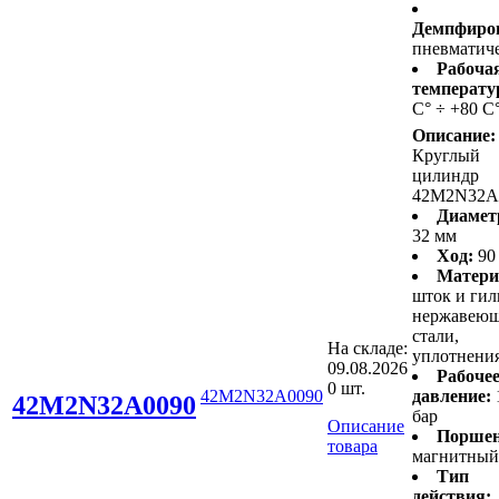
Демпфиро
пневматич
Рабоча
температу
С° ÷ +80 С
Описание:
Круглый
цилиндр
42M2N32A
Диамет
32 мм
Ход:
90
Матери
шток и гил
нержавею
стали,
На складе:
уплотнени
09.08.2026
Рабоче
0 шт.
42M2N32A0090
давление:
42M2N32A0090
бар
Описание
Поршен
товара
магнитный
Тип
действия: