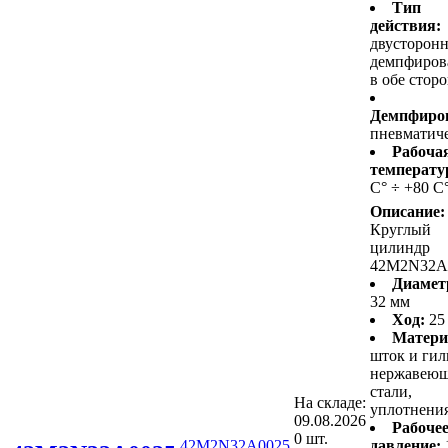
Тип
действия:
двусторонн
демпфиров
в обе стор
Демпфиро
пневматич
Рабоча
температу
С° ÷ +80 С
Описание:
Круглый
цилиндр
42M2N32A
Диамет
32 мм
Ход:
25
Матери
шток и гил
нержавею
стали,
На складе:
уплотнени
09.08.2026
Рабоче
0 шт.
42M2N32A0025
давление: