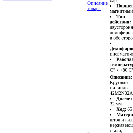
бар
Описание
Поршен
товара
магнитный
Тип
действия:
двусторонн
демпфиров
в обе стор
Демпфиро
пневматич
Рабоча
температу
С° ÷ +80 С
Описание:
Круглый
цилиндр
42M2N32A
Диамет
32 мм
Ход:
65
Матери
шток и гил
нержавею
стали,