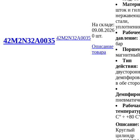
Матери
шток и гил
нержавею
стали,
На складе:
уплотнени
09.08.2026
Рабоче
0 шт.
42M2N32A0035
давление:
42M2N32A0035
бар
Описание
Поршен
товара
магнитный
Тип
действия:
двусторонн
демпфиров
в обе стор
Демпфиро
пневматич
Рабоча
температу
С° ÷ +80 С
Описание:
Круглый
цилиндр