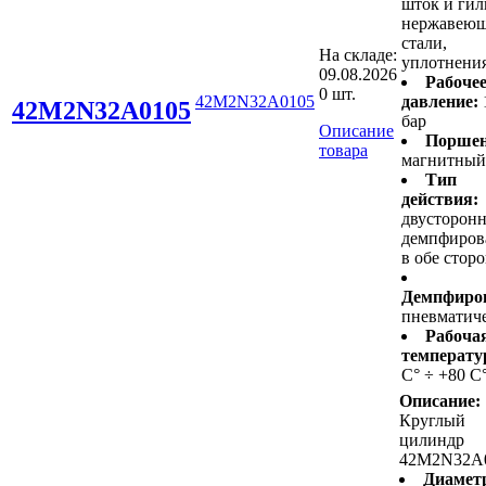
шток и гил
нержавею
стали,
На складе:
уплотнени
09.08.2026
Рабоче
0 шт.
42M2N32A0105
давление:
42M2N32A0105
бар
Описание
Поршен
товара
магнитный
Тип
действия:
двусторонн
демпфиров
в обе стор
Демпфиро
пневматич
Рабоча
температу
С° ÷ +80 С
Описание:
Круглый
цилиндр
42M2N32A
Диамет