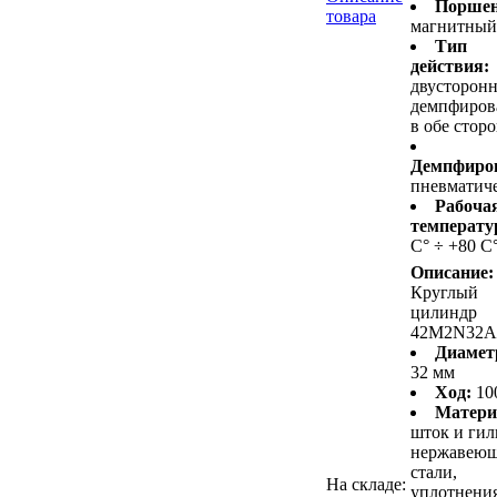
Поршен
товара
магнитный
Тип
действия:
двусторонн
демпфиров
в обе стор
Демпфиро
пневматич
Рабоча
температу
С° ÷ +80 С
Описание:
Круглый
цилиндр
42M2N32A
Диамет
32 мм
Ход:
10
Матери
шток и гил
нержавею
стали,
На складе:
уплотнени