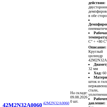
действия:
двусторонн
демпфиров
в обе стор
Демпфиро
пневматич
Рабоча
температу
С° ÷ +80 С
Описание:
Круглый
цилиндр
42M2N32A
Диамет
32 мм
Ход:
60
Матери
шток и гил
нержавею
стали,
На складе:
уплотнени
09.08.2026
Рабоче
0 шт.
42M2N32A0060
давление:
42M2N32A0060