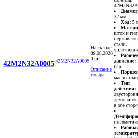
42M2N32A
Диамет
32 мм
Ход:
5 
Матери
шток и гил
нержавею
стали,
На складе:
уплотнени
09.08.2026
Рабоче
0 шт.
42M2N32A0005
давление:
42M2N32A0005
бар
Описание
Поршен
товара
магнитный
Тип
действия:
двусторонн
демпфиров
в обе стор
Демпфиро
пневматич
Рабоча
температу