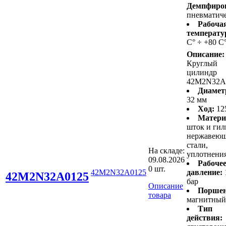
Демпфиро
пневматич
Рабоча
температу
С° ÷ +80 С
Описание:
Круглый
цилиндр
42M2N32A
Диамет
32 мм
Ход:
12
Матери
шток и гил
нержавею
стали,
На складе:
уплотнени
09.08.2026
Рабоче
0 шт.
42M2N32A0125
давление:
42M2N32A0125
бар
Описание
Поршен
товара
магнитный
Тип
действия: