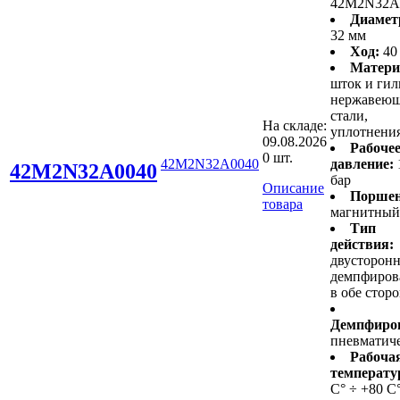
42M2N32A
Диамет
32 мм
Ход:
40
Матери
шток и гил
нержавею
стали,
На складе:
уплотнени
09.08.2026
Рабоче
0 шт.
42M2N32A0040
давление:
42M2N32A0040
бар
Описание
Поршен
товара
магнитный
Тип
действия:
двусторонн
демпфиров
в обе стор
Демпфиро
пневматич
Рабоча
температу
С° ÷ +80 С