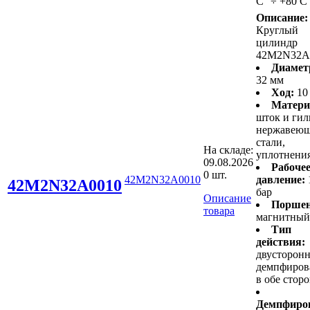
С° ÷ +80 С
Описание:
Круглый
цилиндр
42M2N32A
Диамет
32 мм
Ход:
10
Матери
шток и гил
нержавею
стали,
На складе:
уплотнени
09.08.2026
Рабоче
0 шт.
42M2N32A0010
давление:
42M2N32A0010
бар
Описание
Поршен
товара
магнитный
Тип
действия:
двусторонн
демпфиров
в обе стор
Демпфиро