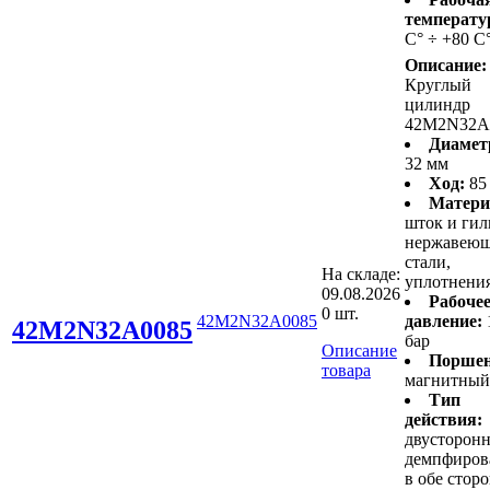
температу
С° ÷ +80 С
Описание:
Круглый
цилиндр
42M2N32A
Диамет
32 мм
Ход:
85
Матери
шток и гил
нержавею
стали,
На складе:
уплотнени
09.08.2026
Рабоче
0 шт.
42M2N32A0085
давление:
42M2N32A0085
бар
Описание
Поршен
товара
магнитный
Тип
действия:
двусторонн
демпфиров
в обе стор