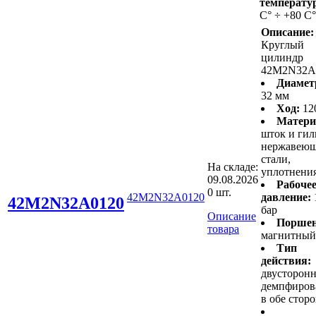
температу
С° ÷ +80 С°
Описание:
Круглый
цилиндр
42M2N32A
Диамет
32 мм
Ход:
12
Матери
шток и гил
нержавею
стали,
На складе:
уплотнени
09.08.2026
Рабоче
0 шт.
42M2N32A0120
давление:
42M2N32A0120
бар
Описание
Поршен
товара
магнитный
Тип
действия:
двусторонн
демпфиров
в обе стор