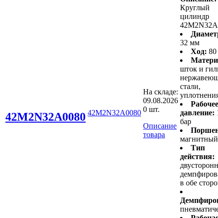
Круглый
цилиндр
42M2N32A
Диамет
32 мм
Ход:
80
Матери
шток и гил
нержавею
стали,
На складе:
уплотнени
09.08.2026
Рабоче
0 шт.
42M2N32A0080
давление:
42M2N32A0080
бар
Описание
Поршен
товара
магнитный
Тип
действия:
двусторонн
демпфиров
в обе стор
Демпфиро
пневматич
Рабоча