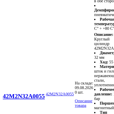
в обе стор
Демпфиро
пневматич
Рабоча
температу
С° ÷ +80 С
Описание:
Круглый
цилиндр
42M2N32A
Диамет
32 мм
Ход:
55
Матери
шток и гил
нержавею
стали,
На складе:
уплотнени
09.08.2026
Рабоче
0 шт.
42M2N32A0055
давление:
42M2N32A0055
бар
Описание
Поршен
товара
магнитный
Тип