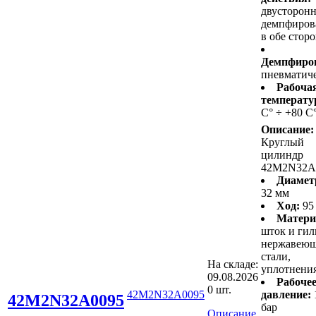
двусторонн
демпфиров
в обе стор
Демпфиро
пневматич
Рабоча
температу
С° ÷ +80 С
Описание:
Круглый
цилиндр
42M2N32A
Диамет
32 мм
Ход:
95
Матери
шток и гил
нержавею
стали,
На складе:
уплотнени
09.08.2026
Рабоче
0 шт.
42M2N32A0095
давление:
42M2N32A0095
бар
Описание