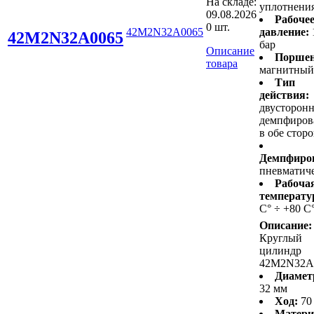
На складе:
уплотнени
09.08.2026
Рабоче
0 шт.
42M2N32A0065
давление:
42M2N32A0065
бар
Описание
Поршен
товара
магнитный
Тип
действия:
двусторонн
демпфиров
в обе стор
Демпфиро
пневматич
Рабоча
температу
С° ÷ +80 С
Описание:
Круглый
цилиндр
42M2N32A
Диамет
32 мм
Ход:
70
Матери