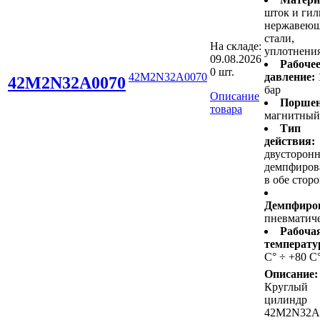
шток и гил
нержавею
стали,
На складе:
уплотнени
09.08.2026
Рабоче
0 шт.
42M2N32A0070
давление:
42M2N32A0070
бар
Описание
Поршен
товара
магнитный
Тип
действия:
двусторонн
демпфиров
в обе стор
Демпфиро
пневматич
Рабоча
температу
С° ÷ +80 С
Описание:
Круглый
цилиндр
42M2N32A