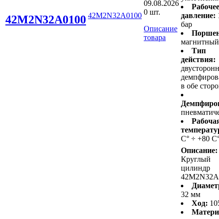
09.08.2026
Рабоче
0 шт.
42M2N32A0100
давление:
42M2N32A0100
бар
Описание
Поршен
товара
магнитный
Тип
действия:
двусторонн
демпфиров
в обе стор
Демпфиро
пневматич
Рабоча
температу
С° ÷ +80 С
Описание:
Круглый
цилиндр
42M2N32A
Диамет
32 мм
Ход:
10
Матери