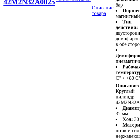
42M2N32A0025
бар
Описание
Поршен
товара
магнитный
Тип
действия:
двусторонн
демпфиров
в обе стор
Демпфиро
пневматич
Рабоча
температу
С° ÷ +80 С
Описание:
Круглый
цилиндр
42M2N32A
Диамет
32 мм
Ход:
30
Матери
шток и гил
нержавею