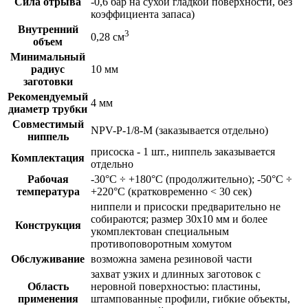
Сила отрыва
-0,6 бар на сухой гладкой поверхности, без
коэффициента запаса)
Внутренний
3
0,28 см
объем
Минимальный
радиус
10 мм
заготовки
Рекомендуемый
4 мм
диаметр трубки
Совместимый
NPV-P-1/8-M (заказывается отдельно)
ниппель
присоска - 1 шт., ниппель заказывается
Комплектация
отдельно
Рабочая
-30°C ÷ +180°C (продолжительно); -50°C ÷
температура
+220°C (кратковременно < 30 сек)
ниппели и присоски предварительно не
собираются; размер 30x10 мм и более
Конструкция
укомплектован специальным
противоповоротным хомутом
Обслуживание
возможна замена резиновой части
захват узких и длинных заготовок с
Область
неровной поверхностью: пластины,
применения
штампованные профили, гибкие объекты,