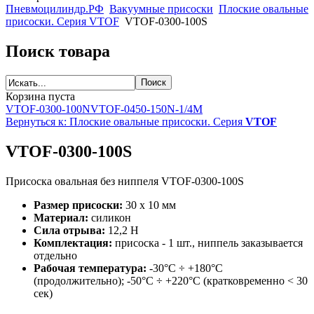
Пневмоцилиндр.РФ
Вакуумные присоски
Плоские овальные
присоски. Серия VTOF
VTOF-0300-100S
Поиск товара
Корзина пуста
VTOF-0300-100N
VTOF-0450-150N-1/4M
Вернуться к: Плоские овальные присоски. Серия
VTOF
VTOF-0300-100S
Присоска овальная без ниппеля VTOF-0300-100S
Размер присоски:
30 x 10 мм
Материал:
силикон
Сила отрыва:
12,2 Н
Комплектация:
присоска - 1 шт., ниппель заказывается
отдельно
Рабочая температура:
-30°C ÷ +180°C
(продолжительно); -50°C ÷ +220°C (кратковременно < 30
сек)