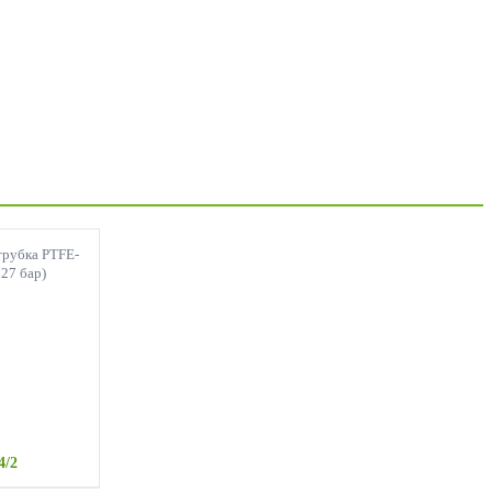
трубка PTFE-
 27 бар)
4/2