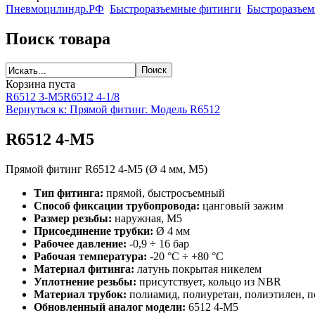
Пневмоцилиндр.РФ
Быстроразъемные фитинги
Быстроразъем
Поиск товара
Корзина пуста
R6512 3-M5
R6512 4-1/8
Вернуться к: Прямой фитинг. Модель R6512
R6512 4-M5
Прямой фитинг R6512 4-M5 (Ø 4 мм, M5)
Тип фитинга:
прямой, быстросъемный
Способ фиксации трубопровода:
цанговый зажим
Размер резьбы:
наружная, M5
Присоединение трубки:
Ø 4 мм
Рабочее давление:
-0,9 ÷ 16 бар
Рабочая температура:
-20 °C ÷ +80 °C
Материал фитинга:
латунь покрытая никелем
Уплотнение резьбы:
присутствует, кольцо из NBR
Материал трубок:
полиамид, полиуретан, полиэтилен, п
Обновленный аналог модели:
6512 4-M5