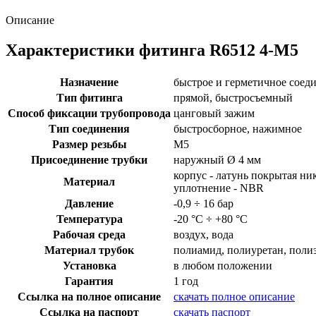
Описание
Характеристики фитинга R6512 4-M5
Назначение
быстрое и герметичное соед
Тип фитинга
прямой, быстросъемный
Способ фиксации трубопровода
цанговый зажим
Тип соединения
быстросборное, нажимное
Размер резьбы
M5
Присоединение трубки
наружный Ø 4 мм
корпус - латунь покрытая ни
Материал
уплотнение - NBR
Давление
-0,9 ÷ 16 бар
Температура
-20 °C ÷ +80 °C
Рабочая среда
воздух, вода
Материал трубок
полиамид, полиуретан, поли
Установка
в любом положении
Гарантия
1 год
Ссылка на полное описание
скачать полное описание
Ссылка на паспорт
скачать паспорт