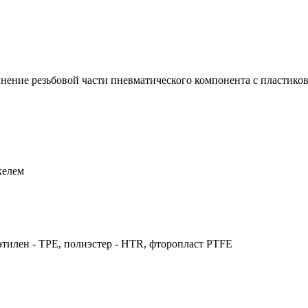
инение резьбовой части пневматического компонента с пластико
келем
этилен - TPE, полиэстер - HTR, фторопласт PTFE