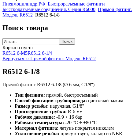
Пневмоцилиндр.РФ
Быстроразъемные фитинги
Быстроразъемные соединения. Серия R6000
Прямой фитинг.
Модель R6512
R6512 6-1/8
Поиск товара
Корзина пуста
R6512 6-M5
R6512 6-1/4
Вернуться к: Прямой фитинг. Модель R6512
R6512 6-1/8
Прямой фитинг R6512 6-1/8 (Ø 6 мм, G1/8'')
Тип фитинга:
прямой, быстросъемный
Способ фиксации трубопровода:
цанговый зажим
Размер резьбы:
наружная, G1/8''
Присоединение трубки:
Ø 6 мм
Рабочее давление:
-0,9 ÷ 16 бар
Рабочая температура:
-20 °C ÷ +80 °C
Материал фитинга:
латунь покрытая никелем
Уплотнение резьбы:
присутствует, кольцо из NBR