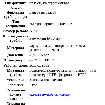
Тип фитинга
прямой, быстросъемный
Способ
фиксации
цанговый зажим
трубопровода
Тип
быстросборное, нажимное
соединения
Размер резьбы
G1/4''
Присоединение
наружный Ø 10 мм
трубки
корпус - латунь покрытая никелем
Материал
уплотнение - NBR
Давление
-0,9 ÷ 16 бар
Температура
-20 °C ÷ +80 °C
Рабочая среда
воздух, вода
Материал
полиамид, полиуретан, полиэтилен - TPE,
трубок
полиэстер - HTR, фторопласт PTFE
Установка
в любом положении
Гарантия
1 год
Ссылка на
полное
скачать полное описание
описание
Ссылка на