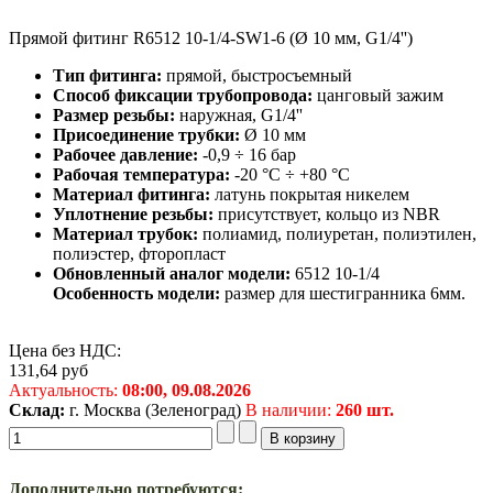
Прямой фитинг R6512 10-1/4-SW1-6 (Ø 10 мм, G1/4'')
Тип фитинга:
прямой, быстросъемный
Способ фиксации трубопровода:
цанговый зажим
Размер резьбы:
наружная, G1/4''
Присоединение трубки:
Ø 10 мм
Рабочее давление:
-0,9 ÷ 16 бар
Рабочая температура:
-20 °C ÷ +80 °C
Материал фитинга:
латунь покрытая никелем
Уплотнение резьбы:
присутствует, кольцо из NBR
Материал трубок:
полиамид, полиуретан, полиэтилен,
полиэстер, фторопласт
Обновленный аналог модели:
6512 10-1/4
Особенность модели:
размер для шестигранника 6мм.
Цена без НДС:
131,64
руб
Актуальность:
08:00,
09.08.2026
Склад:
г. Москва (Зеленоград)
В наличии:
260 шт.
Дополнительно потребуются: