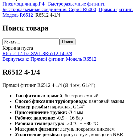
Пневмоцилиндр.РФ
Быстроразъемные фитинги
Быстроразъемные соединения. Серия R6000
Прямой фитинг.
Модель R6512
R6512 4-1/4
Поиск товара
Корзина пуста
R6512 12-1/2-SW1-8
R6512 14-3/8
Вернуться к: Прямой фитинг. Модель R6512
R6512 4-1/4
Прямой фитинг R6512 4-1/4 (Ø 4 мм, G1/4'')
Тип фитинга:
прямой, быстросъемный
Способ фиксации трубопровода:
цанговый зажим
Размер резьбы:
наружная, G1/4''
Присоединение трубки:
Ø 4 мм
Рабочее давление:
-0,9 ÷ 16 бар
Рабочая температура:
-20 °C ÷ +80 °C
Материал фитинга:
латунь покрытая никелем
Уплотнение резьбы:
присутствует, кольцо из NBR