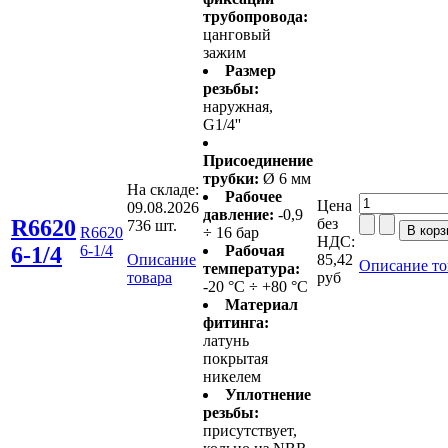
трубопровода:
цанговый
зажим
Размер
резьбы:
наружная,
G1/4''
Присоединение
трубки:
Ø 6 мм
На складе:
Рабочее
Цена
09.08.2026
давление:
-0,9
R6620
без
736 шт.
R6620
÷ 16 бар
НДС:
6-1/4
6-1/4
Рабочая
Описание
85,42
Описание то
температура:
товара
руб
-20 °C ÷ +80 °C
Материал
фитинга:
латунь
покрытая
никелем
Уплотнение
резьбы:
присутствует,