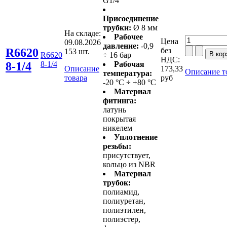
G1/4''
Присоединение
трубки:
Ø 8 мм
На складе:
Рабочее
Цена
09.08.2026
давление:
-0,9
R6620
без
153 шт.
R6620
÷ 16 бар
НДС:
8-1/4
8-1/4
Рабочая
Описание
173,33
Описание т
температура:
товара
руб
-20 °C ÷ +80 °C
Материал
фитинга:
латунь
покрытая
никелем
Уплотнение
резьбы:
присутствует,
кольцо из NBR
Материал
трубок:
полиамид,
полиуретан,
полиэтилен,
полиэстер,