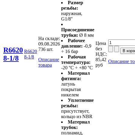
Размер
резьбы:
наружная,
G1/8''
Присоединение
трубки:
Ø 8 мм
На складе:
Рабочее
Цена
09.08.2026
давление:
-0,9
R6620
без
736 шт.
R6620
÷ 16 бар
НДС:
8-1/8
8-1/8
Рабочая
Описание
85,42
Описание то
температура:
товара
руб
-20 °C ÷ +80 °C
Материал
фитинга:
латунь
покрытая
никелем
Уплотнение
резьбы:
присутствует,
кольцо из NBR
Материал
трубок:
полиамид,