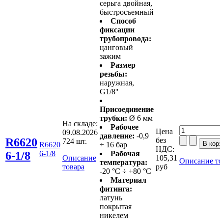
серьга двойная,
быстросъемный
Способ
фиксации
трубопровода:
цанговый
зажим
Размер
резьбы:
наружная,
G1/8''
Присоединение
трубки:
Ø 6 мм
На складе:
Рабочее
Цена
09.08.2026
давление:
-0,9
R6620
без
724 шт.
R6620
÷ 16 бар
НДС:
6-1/8
6-1/8
Рабочая
Описание
105,31
Описание т
температура:
товара
руб
-20 °C ÷ +80 °C
Материал
фитинга:
латунь
покрытая
никелем