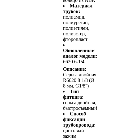
кольцо из NBR
Материал
трубок:
полиамид,
полиуретан,
полиэтилен,
полиэстер,
фторопласт
Обновленный
аналог модели:
6620 6-1/4
Описание:
Серьга двойная
R6620 8-1/8 (Ø
8 мм, G1/8'')
Тип
фитинга:
серьга двойная,
быстросъемный
Способ
фиксации
трубопровода:
цанговый
зажим