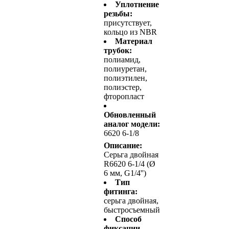
Уплотнение
резьбы:
присутствует,
кольцо из NBR
Материал
трубок:
полиамид,
полиуретан,
полиэтилен,
полиэстер,
фторопласт
Обновленный
аналог модели:
6620 6-1/8
Описание:
Серьга двойная
R6620 6-1/4 (Ø
6 мм, G1/4'')
Тип
фитинга:
серьга двойная,
быстросъемный
Способ
фиксации