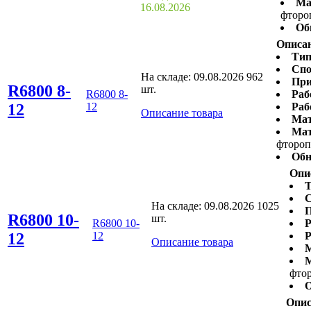
Ма
16.08.2026
фторо
Об
Описан
Тип
Спо
На складе:
09.08.2026
962
При
R6800 8-
шт.
R6800 8-
Раб
12
12
Раб
Описание товара
Мат
Мат
фтороп
Обн
Опи
Т
С
На складе:
09.08.2026
1025
П
R6800 10-
шт.
R6800 10-
Р
12
12
Р
Описание товара
М
М
фто
О
Опис