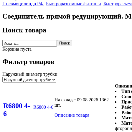
Пневмоцилиндр.РФ
Быстроразъемные фитинги
Быстроразъем
Соединитель прямой редуцирующий. М
Поиск товара
Корзина пуста
Фильтр товаров
Наружный диаметр трубки
Описан
Тип 
Спос
На складе:
09.08.2026
1362
Прис
R6800 4-
шт.
R6800 4-6
Рабо
6
Рабо
Описание товара
Мате
Мате
фторопл