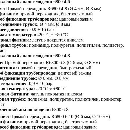
вленный аналог модели:
6800 4-6
ие:
Прямой переходник R6800 4-8 (Ø 4 мм, Ø 8 мм)
фитинга:
прямой переходник, быстросъемный
об фиксации трубопровода:
цанговый зажим
оединение трубок:
Ø 4 мм, Ø 8 мм
чее давление:
-0,9 ÷ 16 бар
чая температура:
-20 °C ÷ +80 °C
риал фитинга:
латунь покрытая никелем
риал трубок:
полиамид, полиуретан, полиэтилен, полиэстер,
аст
вленный аналог модели:
6800 4-8
е:
Прямой переходник R6800 6-8 (Ø 6 мм, Ø 8 мм)
фитинга:
прямой переходник, быстросъемный
б фиксации трубопровода:
цанговый зажим
единение трубок:
Ø 6 мм, Ø 8 мм
ее давление:
-0,9 ÷ 16 бар
ая температура:
-20 °C ÷ +80 °C
риал фитинга:
латунь покрытая никелем
риал трубок:
полиамид, полиуретан, полиэтилен, полиэстер,
аст
вленный аналог модели:
6800 6-8
ние:
Прямой переходник R6800 6-10 (Ø 6 мм, Ø 10 мм)
п фитинга:
прямой переходник, быстросъемный
особ фиксации трубопровода:
цанговый зажим