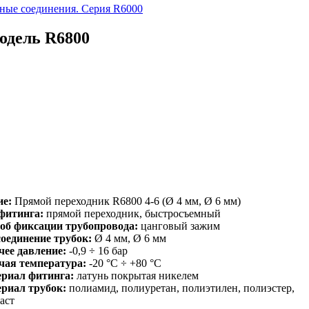
ные соединения. Серия R6000
одель R6800
ие:
Прямой переходник R6800 4-6 (Ø 4 мм, Ø 6 мм)
фитинга:
прямой переходник, быстросъемный
об фиксации трубопровода:
цанговый зажим
оединение трубок:
Ø 4 мм, Ø 6 мм
чее давление:
-0,9 ÷ 16 бар
чая температура:
-20 °C ÷ +80 °C
риал фитинга:
латунь покрытая никелем
риал трубок:
полиамид, полиуретан, полиэтилен, полиэстер,
аст