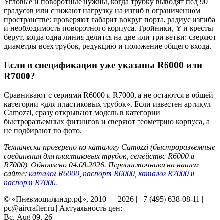
Угловые и поворотные нужны, когда трубку выводят под 90
градусов или снижают нагрузку на изгиб в ограниченном
пространстве: проверяют габарит вокруг порта, радиус изгиба
и необходимость поворотного корпуса. Тройники, Y и кресты
берут, когда одна линия делится на две или три ветви: сверяют
диаметры всех трубок, редукцию и положение общего входа.
Если в спецификации уже указаны R6000 или
R7000?
Сравнивают с сериями R6000 и R7000, а не остаются в общей
категории «для пластиковых трубок». Если известен артикул
Camozzi, сразу открывают модель в категории
быстроразъемных фитингов и сверяют геометрию корпуса, а
не подбирают по фото.
Технически проверено по каталогу Camozzi (быстроразъемные
соединения для пластиковых трубок, семейства R6000 и
R7000). Обновлено 04.08.2026. Первоисточники на нашем
сайте:
каталог R6000
,
паспорт R6000
,
каталог R7000
и
паспорт R7000
.
© «Пневмоцилиндр.рф», 2010 — 2026 | +7 (495) 638-08-11 |
pc@aircrafter.ru | Актуальность цен:
Вс, Aug 09, 26