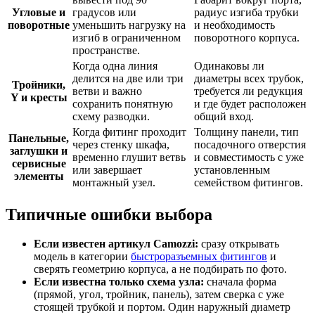
Угловые и
градусов или
радиус изгиба трубки
поворотные
уменьшить нагрузку на
и необходимость
изгиб в ограниченном
поворотного корпуса.
пространстве.
Когда одна линия
Одинаковы ли
делится на две или три
диаметры всех трубок,
Тройники,
ветви и важно
требуется ли редукция
Y и кресты
сохранить понятную
и где будет расположен
схему разводки.
общий вход.
Когда фитинг проходит
Толщину панели, тип
Панельные,
через стенку шкафа,
посадочного отверстия
заглушки и
временно глушит ветвь
и совместимость с уже
сервисные
или завершает
установленным
элементы
монтажный узел.
семейством фитингов.
Типичные ошибки выбора
Если известен артикул Camozzi:
сразу открывать
модель в категории
быстроразъемных фитингов
и
сверять геометрию корпуса, а не подбирать по фото.
Если известна только схема узла:
сначала форма
(прямой, угол, тройник, панель), затем сверка с уже
стоящей трубкой и портом. Один наружный диаметр