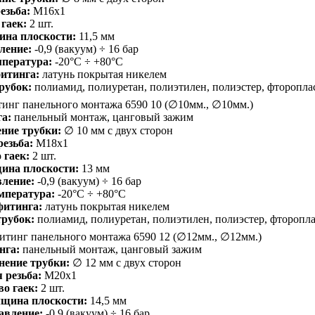
езьба:
M16x1
гаек:
2 шт.
ина плоскости:
11,5 мм
ление:
-0,9 (вакуум) ÷ 16 бар
мпература:
-20°С ÷ +80°С
итинга:
латунь покрытая никелем
рубок:
полиамид, полиуретан, полиэтилен, полиэстер, фторопла
инг панельного монтажа 6590 10 (∅10мм., ∅10мм.)
а:
панельный монтаж, цанговый зажим
ние трубки:
∅ 10 мм с двух сторон
езьба:
M18x1
 гаек:
2 шт.
ина плоскости:
13 мм
вление:
-0,9 (вакуум) ÷ 16 бар
мпература:
-20°С ÷ +80°С
фитинга:
латунь покрытая никелем
рубок:
полиамид, полиуретан, полиэтилен, полиэстер, фторопл
тинг панельного монтажа 6590 12 (∅12мм., ∅12мм.)
нга:
панельный монтаж, цанговый зажим
нение трубки:
∅ 12 мм с двух сторон
 резьба:
M20x1
о гаек:
2 шт.
лщина плоскости:
14,5 мм
авление:
-0,9 (вакуум) ÷ 16 бар