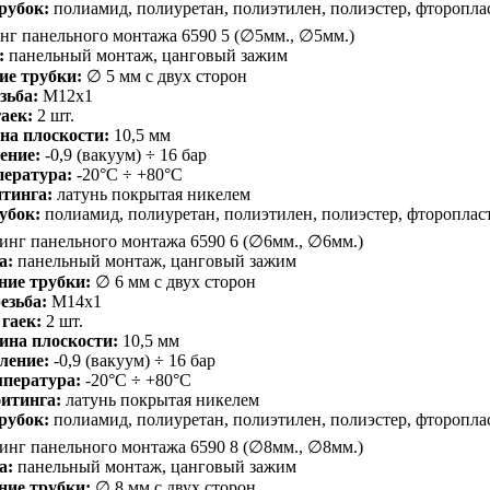
рубок:
полиамид, полиуретан, полиэтилен, полиэстер, фторопла
г панельного монтажа 6590 5 (∅5мм., ∅5мм.)
:
панельный монтаж, цанговый зажим
ие трубки:
∅ 5 мм с двух сторон
зьба:
M12x1
аек:
2 шт.
на плоскости:
10,5 мм
ение:
-0,9 (вакуум) ÷ 16 бар
пература:
-20°С ÷ +80°С
тинга:
латунь покрытая никелем
убок:
полиамид, полиуретан, полиэтилен, полиэстер, фтороплас
нг панельного монтажа 6590 6 (∅6мм., ∅6мм.)
а:
панельный монтаж, цанговый зажим
ние трубки:
∅ 6 мм с двух сторон
езьба:
M14x1
гаек:
2 шт.
ина плоскости:
10,5 мм
ление:
-0,9 (вакуум) ÷ 16 бар
мпература:
-20°С ÷ +80°С
итинга:
латунь покрытая никелем
рубок:
полиамид, полиуретан, полиэтилен, полиэстер, фторопла
нг панельного монтажа 6590 8 (∅8мм., ∅8мм.)
а:
панельный монтаж, цанговый зажим
ние трубки:
∅ 8 мм с двух сторон