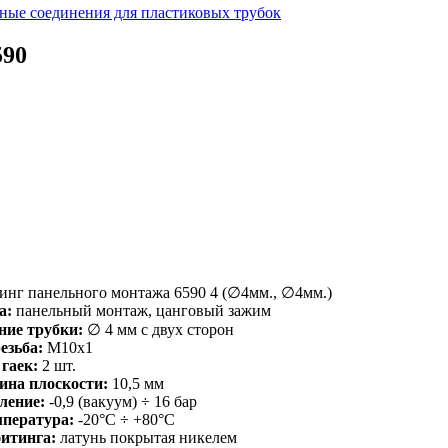
ные соединения для пластиковых трубок
590
нг панельного монтажа 6590 4 (∅4мм., ∅4мм.)
а:
панельный монтаж, цанговый зажим
ние трубки:
∅ 4 мм с двух сторон
езьба:
M10x1
гаек:
2 шт.
ина плоскости:
10,5 мм
ление:
-0,9 (вакуум) ÷ 16 бар
мпература:
-20°С ÷ +80°С
итинга:
латунь покрытая никелем