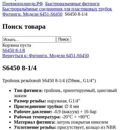
Пневмоцилиндр.РФ
Быстроразъемные фитинги
Быстроразъёмные соединения для пластиковых трубок
Фитинги. Модели 6451-S6450
S6450 8-1/4
Поиск товара
Корзина пуста
S6450 8-1/8
Вернуться к: Фитинги. Модели 6451-S6450
S6450 8-1/4
Тройник резьбовой S6450 8-1/4 (∅8мм., G1/4")
Тип фитинга:
тройник, ориентируемый, цанговый
зажим
Размер резьбы:
наружная, G1/4"
Присоединение трубки:
∅ 8 мм
Рабочее давление:
-0,9 (вакуум) ÷ 16 бар
Рабочая температура:
-20°С ÷ +80°С
Материал фитинга:
латунь покрытая никелем
Уплотнение резьбы:
присутствует, кольцо из NBR