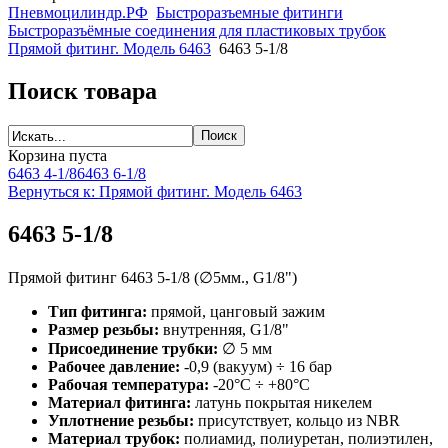
Пневмоцилиндр.РФ
Быстроразъемные фитинги
Быстроразъёмные соединения для пластиковых трубок
Прямой фитинг. Модель 6463
6463 5-1/8
Поиск товара
Корзина пуста
6463 4-1/8
6463 6-1/8
Вернуться к: Прямой фитинг. Модель 6463
6463 5-1/8
Прямой фитинг 6463 5-1/8 (∅5мм., G1/8")
Тип фитинга:
прямой, цанговый зажим
Размер резьбы:
внутренняя, G1/8"
Присоединение трубки:
∅ 5 мм
Рабочее давление:
-0,9 (вакуум) ÷ 16 бар
Рабочая температура:
-20°С ÷ +80°С
Материал фитинга:
латунь покрытая никелем
Уплотнение резьбы:
присутствует, кольцо из NBR
Материал трубок:
полиамид, полиуретан, полиэтилен,