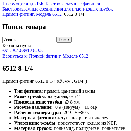
Пневмоцилиндр.РФ
Быстроразъемные фитинги
Быстроразъёмные соединения для пластиковых трубок
Прямой фитинг. Модель 6512
6512 8-1/4
Поиск товара
Корзина пуста
6512 8-1/8
6512 8-3/8
Вернуться к: Прямой фитинг. Модель 6512
6512 8-1/4
Прямой фитинг 6512 8-1/4 (∅8мм., G1/4")
Тип фитинга:
прямой, цанговый зажим
Размер резьбы:
наружная, G1/4"
Присоединение трубки:
∅ 8 мм
Рабочее давление:
-0,9 (вакуум) ÷ 16 бар
Рабочая температура:
-20°С ÷ +80°С
Материал фитинга:
латунь покрытая никелем
Уплотнение резьбы:
присутствует, кольцо из NBR
Материал трубок:
полиамид, полиуретан, полиэтилен,