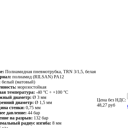
е:
Полиамидная пневмотрубка, TRN 3/1,5, белая
риал:
полиамид (RILSAN) PA12
:
белый (матовый)
енность:
морозостойкая
чая температура:
-40 °С ÷ +100 °С
жный диаметр:
Ø 3 мм
Цена без НДС:
ренний диаметр:
Ø 1,5 мм
48,27
руб
ина стенки:
0,75 мм
ее давление:
44 бар
ение на разрыв:
132 бар
мальный радиус изгиба:
8 мм