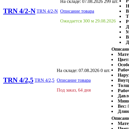
Р
На складе:
07.08.2026
299 шт.
Н
TRN 4/2-N
TRN 4/2-N
Описание товара
В
Т
Ожидается 300 м 29.08.2026
Р
Д
М
В
Д
Описани
Мате
Цвет
Особ
Рабо
На складе:
07.08.2026
0 шт.
Нару
TRN 4/2,5
TRN 4/2,5
Описание товара
Внут
Толщ
Под заказ, 64 дня
Рабоч
Давл
Мини
Вес:
Длин
Описани
Мате
Цвет