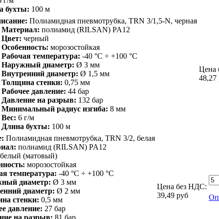
6 г/м
а бухты:
100 м
исание:
Полиамидная пневмотрубка, TRN 3/1,5-N, черная
Материал:
полиамид (RILSAN) PA12
Цвет:
черный
Особенность:
морозостойкая
Рабочая температура:
-40 °С ÷ +100 °С
Наружный диаметр:
Ø 3 мм
Цена 
Внутренний диаметр:
Ø 1,5 мм
48,27
Толщина стенки:
0,75 мм
Рабочее давление:
44 бар
Давление на разрыв:
132 бар
Минимальный радиус изгиба:
8 мм
Вес:
6 г/м
Длина бухты:
100 м
:
Полиамидная пневмотрубка, TRN 3/2, белая
иал:
полиамид (RILSAN) PA12
белый (матовый)
нность:
морозостойкая
ая температура:
-40 °С ÷ +100 °С
ный диаметр:
Ø 3 мм
Цена без НДС:
енний диаметр:
Ø 2 мм
39,49
руб
Оп
на стенки:
0,5 мм
ее давление:
27 бар
ние на разрыв:
81 бар