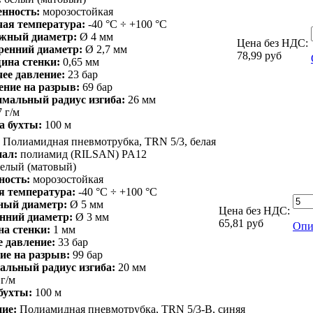
енность:
морозостойкая
чая температура:
-40 °С ÷ +100 °С
жный диаметр:
Ø 4 мм
Цена без НДС:
ренний диаметр:
Ø 2,7 мм
78,99
руб
ина стенки:
0,65 мм
ее давление:
23 бар
ение на разрыв:
69 бар
мальный радиус изгиба:
26 мм
7 г/м
а бухты:
100 м
Полиамидная пневмотрубка, TRN 5/3, белая
ал:
полиамид (RILSAN) PA12
елый (матовый)
ность:
морозостойкая
я температура:
-40 °С ÷ +100 °С
ый диаметр:
Ø 5 мм
Цена без НДС:
нний диаметр:
Ø 3 мм
65,81
руб
Опи
а стенки:
1 мм
е давление:
33 бар
ие на разрыв:
99 бар
льный радиус изгиба:
20 мм
 г/м
бухты:
100 м
ие:
Полиамидная пневмотрубка, TRN 5/3-B, синяя