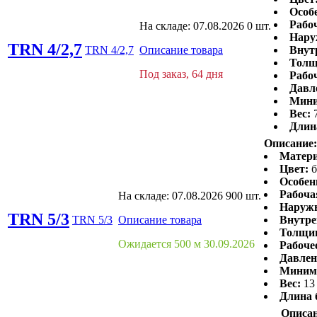
Особ
Рабо
На складе:
07.08.2026
0 шт.
Нару
TRN 4/2,7
TRN 4/2,7
Описание товара
Внут
Толщ
Под заказ, 64 дня
Рабоч
Давл
Мини
Вес:
Длин
Описание:
Матери
Цвет:
б
Особен
Рабоча
На складе:
07.08.2026
900 шт.
Наружн
TRN 5/3
TRN 5/3
Описание товара
Внутре
Толщин
Ожидается 500 м 30.09.2026
Рабоче
Давлен
Минима
Вес:
13
Длина 
Описан