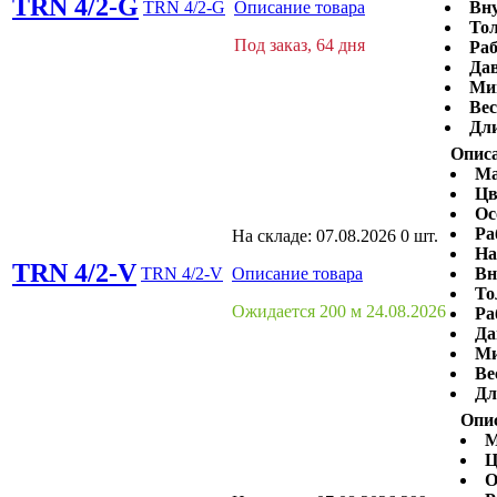
TRN 4/2-G
TRN 4/2-G
Описание товара
Вну
Тол
Под заказ, 64 дня
Раб
Дав
Ми
Вес
Дли
Описа
Ма
Цв
Ос
Ра
На складе:
07.08.2026
0 шт.
На
TRN 4/2-V
TRN 4/2-V
Описание товара
Вн
То
Ожидается 200 м 24.08.2026
Ра
Да
Ми
Ве
Дл
Опи
М
Ц
О