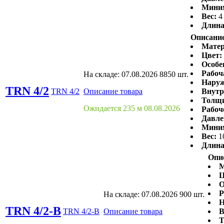
Миним
Вес:
4
Длина
Описание
Матер
Цвет:
Особе
Рабоч
На складе:
07.08.2026
8850 шт.
Наруж
TRN 4/2
TRN 4/2
Описание товара
Внутр
Толщи
Ожидается 235 м 08.08.2026
Рабоч
Давле
Миним
Вес:
1
Длина
Опи
М
Ц
О
Р
На складе:
07.08.2026
900 шт.
Н
TRN 4/2-B
TRN 4/2-B
Описание товара
В
Т