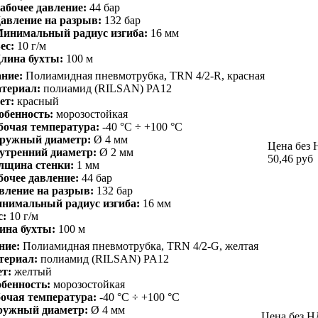
абочее давление:
44 бар
авление на разрыв:
132 бар
инимальный радиус изгиба:
16 мм
ес:
10 г/м
лина бухты:
100 м
ние:
Полиамидная пневмотрубка, TRN 4/2-R, красная
териал:
полиамид (RILSAN) PA12
ет:
красный
обенность:
морозостойкая
бочая температура:
-40 °С ÷ +100 °С
ружный диаметр:
Ø 4 мм
Цена без 
утренний диаметр:
Ø 2 мм
50,46
руб
лщина стенки:
1 мм
бочее давление:
44 бар
вление на разрыв:
132 бар
нимальный радиус изгиба:
16 мм
с:
10 г/м
ина бухты:
100 м
ние:
Полиамидная пневмотрубка, TRN 4/2-G, желтая
териал:
полиамид (RILSAN) PA12
т:
желтый
бенность:
морозостойкая
очая температура:
-40 °С ÷ +100 °С
ружный диаметр:
Ø 4 мм
Цена без Н