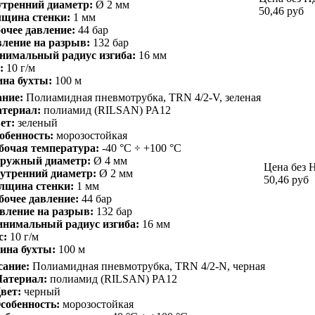
тренний диаметр:
Ø 2 мм
50,46
руб
щина стенки:
1 мм
очее давление:
44 бар
ление на разрыв:
132 бар
нимальный радиус изгиба:
16 мм
:
10 г/м
на бухты:
100 м
ние:
Полиамидная пневмотрубка, TRN 4/2-V, зеленая
териал:
полиамид (RILSAN) PA12
ет:
зеленый
обенность:
морозостойкая
бочая температура:
-40 °С ÷ +100 °С
ружный диаметр:
Ø 4 мм
Цена без 
утренний диаметр:
Ø 2 мм
50,46
руб
лщина стенки:
1 мм
бочее давление:
44 бар
вление на разрыв:
132 бар
нимальный радиус изгиба:
16 мм
с:
10 г/м
ина бухты:
100 м
сание:
Полиамидная пневмотрубка, TRN 4/2-N, черная
атериал:
полиамид (RILSAN) PA12
вет:
черный
собенность:
морозостойкая