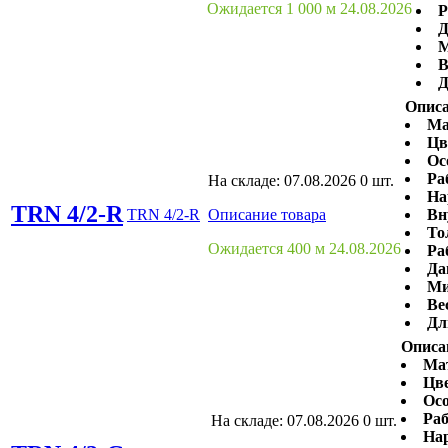
Ожидается 1 000 м 24.08.2026
Р
Д
М
В
Д
Описа
Ма
Цв
Ос
Ра
На складе:
07.08.2026
0 шт.
На
TRN 4/2-R
TRN 4/2-R
Описание товара
Вн
То
Ожидается 400 м 24.08.2026
Ра
Да
Ми
Ве
Дл
Описа
Ма
Цве
Осо
Раб
На складе:
07.08.2026
0 шт.
На