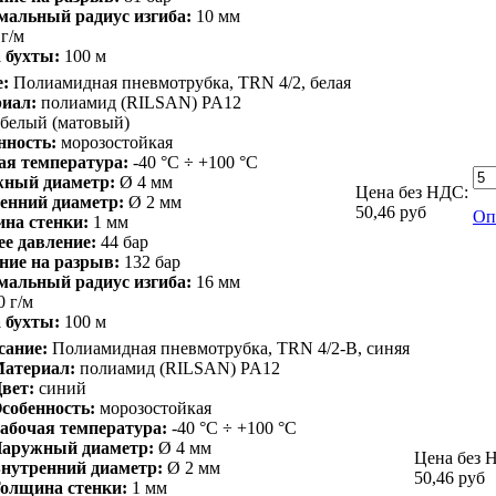
альный радиус изгиба:
10 мм
 г/м
 бухты:
100 м
:
Полиамидная пневмотрубка, TRN 4/2, белая
иал:
полиамид (RILSAN) PA12
белый (матовый)
нность:
морозостойкая
ая температура:
-40 °С ÷ +100 °С
ный диаметр:
Ø 4 мм
Цена без НДС:
енний диаметр:
Ø 2 мм
50,46
руб
Оп
на стенки:
1 мм
ее давление:
44 бар
ние на разрыв:
132 бар
альный радиус изгиба:
16 мм
0 г/м
 бухты:
100 м
сание:
Полиамидная пневмотрубка, TRN 4/2-B, синяя
атериал:
полиамид (RILSAN) PA12
вет:
синий
собенность:
морозостойкая
абочая температура:
-40 °С ÷ +100 °С
аружный диаметр:
Ø 4 мм
Цена без 
нутренний диаметр:
Ø 2 мм
50,46
руб
олщина стенки:
1 мм