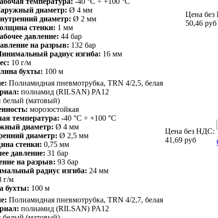
абочая температура:
-40 °С ÷ +100 °С
аружный диаметр:
Ø 4 мм
Цена без
нутренний диаметр:
Ø 2 мм
50,46
руб
олщина стенки:
1 мм
абочее давление:
44 бар
авление на разрыв:
132 бар
инимальный радиус изгиба:
16 мм
ес:
10 г/м
лина бухты:
100 м
е:
Полиамидная пневмотрубка, TRN 4/2,5, белая
риал:
полиамид (RILSAN) PA12
:
белый (матовый)
енность:
морозостойкая
чая температура:
-40 °С ÷ +100 °С
жный диаметр:
Ø 4 мм
Цена без НДС:
ренний диаметр:
Ø 2,5 мм
41,69
руб
ина стенки:
0,75 мм
ее давление:
31 бар
ение на разрыв:
93 бар
мальный радиус изгиба:
24 мм
8 г/м
а бухты:
100 м
е:
Полиамидная пневмотрубка, TRN 4/2,7, белая
риал:
полиамид (RILSAN) PA12
:
белый (матовый)