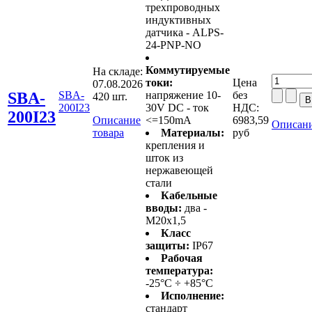
трехпроводных
индуктивных
датчика - ALPS-
24-PNP-NO
Коммутируемые
На складе:
токи:
Цена
07.08.2026
SBA-
SBA-
напряжение 10-
без
420 шт.
200I23
30V DC - ток
НДС:
200I23
Описание
<=150mA
6983,59
Описани
товара
Материалы:
руб
крепления и
шток из
нержавеющей
стали
Кабельные
вводы:
два -
M20x1,5
Класс
защиты:
IP67
Рабочая
температура:
-25°C ÷ +85°C
Исполнение:
стандарт