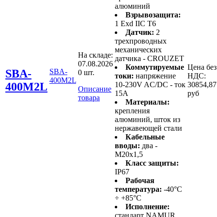
алюминий
Взрывозащита:
1 Exd IIC T6
Датчик:
2
трехпроводных
механических
На складе:
датчика - CROUZET
07.08.2026
Коммутируемые
Цена без
SBA-
SBA-
0 шт.
токи:
напряжение
НДС:
400M2L
400M2L
10-230V AC/DC - ток
30854,87
Описание
15А
руб
товара
Материалы:
крепления
алюминий, шток из
нержавеющей стали
Кабельные
вводы:
два -
M20x1,5
Класс защиты:
IP67
Рабочая
температура:
-40°C
÷ +85°C
Исполнение:
стандарт NAMUR