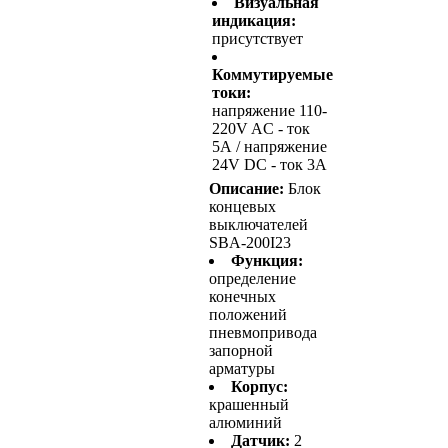
Визуальная
индикация:
присутствует
Коммутируемые
токи:
напряжение 110-
220V AC - ток
5А / напряжение
24V DC - ток 3А
Описание:
Блок
концевых
выключателей
SBA-200I23
Функция:
определение
конечных
положений
пневмопривода
запорной
арматуры
Корпус:
крашенный
алюминий
Датчик:
2