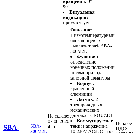
вращения:
0° -
90°
Визуальная
индикация:
присутствует
Описание:
Низкотемпературный
блок концевых
выключателей SBA-
300M2L
Функция:
определение
конечных положений
пневмопривода
запорной арматуры
Корпус:
крашенный
алюминий
Датчик:
2
трехпроводных
механических
датчика - CROUZET
На складе:
Коммутируемые
07.08.2026
Цена бе
SBA-
SBA-
токи:
напряжение
4 шт.
НДС:
300M2L
10-230V AC/DC - ток