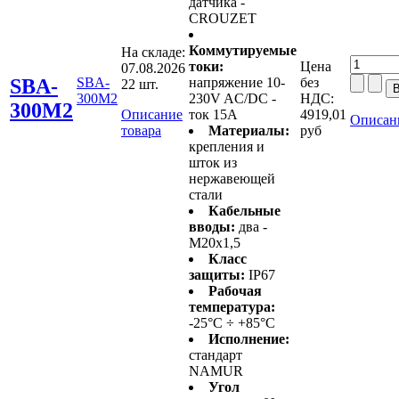
датчика -
CROUZET
Коммутируемые
На складе:
токи:
Цена
07.08.2026
SBA-
SBA-
напряжение 10-
без
22 шт.
300M2
230V AC/DC -
НДС:
300M2
Описание
ток 15А
4919,01
Описан
товара
Материалы:
руб
крепления и
шток из
нержавеющей
стали
Кабельные
вводы:
два -
M20x1,5
Класс
защиты:
IP67
Рабочая
температура:
-25°C ÷ +85°C
Исполнение:
стандарт
NAMUR
Угол