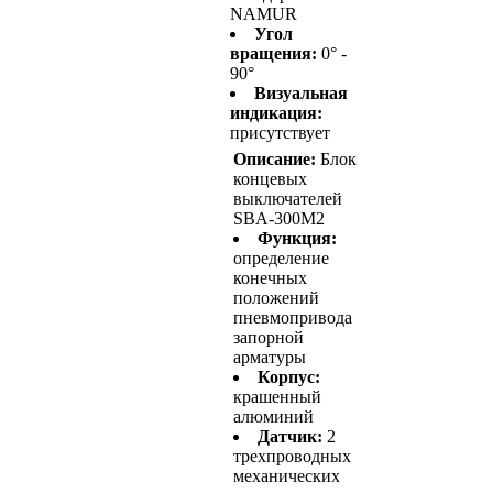
NAMUR
Угол
вращения:
0° -
90°
Визуальная
индикация:
присутствует
Описание:
Блок
концевых
выключателей
SBA-300M2
Функция:
определение
конечных
положений
пневмопривода
запорной
арматуры
Корпус:
крашенный
алюминий
Датчик:
2
трехпроводных
механических