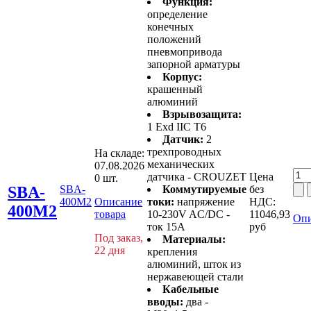
Функция:
определение
конечных
положений
пневмопривода
запорной арматуры
Корпус:
крашенный
алюминий
Взрывозащита:
1 Exd IIC T6
Датчик:
2
трехпроводных
На складе:
механических
07.08.2026
датчика - CROUZET
Цена
0 шт.
SBA-
SBA-
Коммутируемые
без
400M2
Описание
токи:
напряжение
НДС:
400M2
товара
10-230V AC/DC -
11046,93
Опи
ток 15А
руб
Под заказ,
Материалы:
22 дня
крепления
алюминий, шток из
нержавеющей стали
Кабельные
вводы:
два -