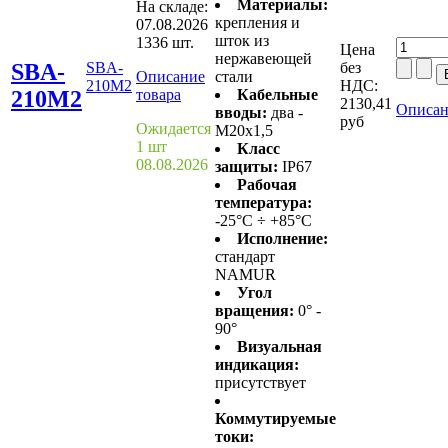
Материалы:
На складе:
крепления и
07.08.2026
шток из
1336 шт.
Цена
нержавеющей
SBA-
SBA-
без
Описание
стали
210M2
НДС:
210M2
товара
Кабельные
2130,41
Описан
вводы:
два -
руб
Ожидается
M20x1,5
1 шт
Класс
08.08.2026
защиты:
IP67
Рабочая
температура:
-25°C ÷ +85°C
Исполнение:
стандарт
NAMUR
Угол
вращения:
0° -
90°
Визуальная
индикация:
присутствует
Коммутируемые
токи: