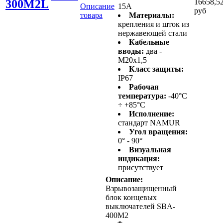
300M2L
16658,5
Описание
15А
руб
товара
Материалы:
крепления и шток из
нержавеющей стали
Кабельные
вводы:
два -
M20x1,5
Класс защиты:
IP67
Рабочая
температура:
-40°C
÷ +85°C
Исполнение:
стандарт NAMUR
Угол вращения:
0° - 90°
Визуальная
индикация:
присутствует
Описание:
Взрывозащищенный
блок концевых
выключателей SBA-
400M2