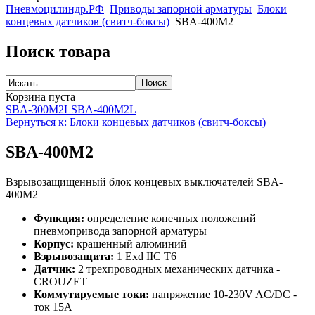
Пневмоцилиндр.РФ
Приводы запорной арматуры
Блоки
концевых датчиков (свитч-боксы)
SBA-400M2
Поиск товара
Корзина пуста
SBA-300M2L
SBA-400M2L
Вернуться к: Блоки концевых датчиков (свитч-боксы)
SBA-400M2
Взрывозащищенный блок концевых выключателей SBA-
400M2
Функция:
определение конечных положений
пневмопривода запорной арматуры
Корпус:
крашенный алюминий
Взрывозащита:
1 Exd IIC T6
Датчик:
2 трехпроводных механических датчика -
CROUZET
Коммутируемые токи:
напряжение 10-230V AC/DC -
ток 15А