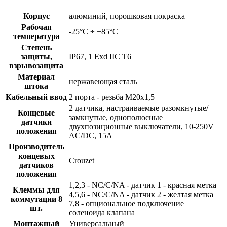
Корпус
алюминий, порошковая покраска
Рабочая
-25°C ÷ +85°C
температура
Степень
защиты,
IP67, 1 Exd IIC T6
взрывозащита
Материал
нержавеющая сталь
штока
Кабельный ввод
2 порта - резьба M20x1,5
2 датчика, настраиваемые разомкнутые/
Концевые
замкнутые, однополюсные
датчики
двухпозиционные выключатели, 10-250V
положения
AC/DC, 15А
Производитель
концевых
Crouzet
датчиков
положения
1,2,3 - NC/C/NA - датчик 1 - красная метка
Клеммы для
4,5,6 - NC/C/NA - датчик 2 - желтая метка
коммутации 8
7,8 - опциональное подключение
шт.
соленоида клапана
Монтажный
Универсальный