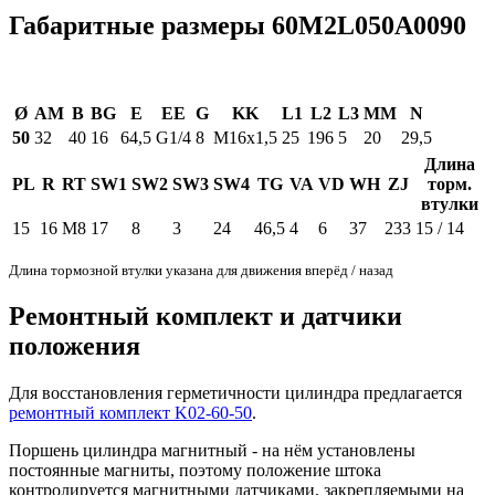
Габаритные размеры 60M2L050A0090
Ø
AM
B
BG
E
EE
G
KK
L1
L2
L3
MM
N
50
32
40
16
64,5
G1/4
8
M16x1,5
25
196
5
20
29,5
Длина
PL
R
RT
SW1
SW2
SW3
SW4
TG
VA
VD
WH
ZJ
торм.
втулки
15
16
M8
17
8
3
24
46,5
4
6
37
233
15 / 14
Длина тормозной втулки указана для движения вперёд / назад
Ремонтный комплект и датчики
положения
Для восстановления герметичности цилиндра предлагается
ремонтный комплект K02-60-50
.
Поршень цилиндра магнитный - на нём установлены
постоянные магниты, поэтому положение штока
контролируется магнитными датчиками, закрепляемыми на