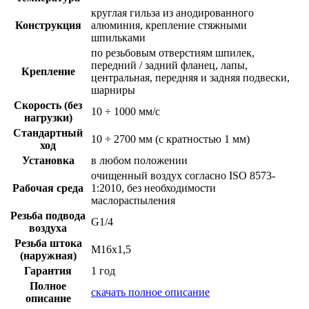
круглая гильза из анодированного
Конструкция
алюминия, крепление стяжными
шпильками
по резьбовым отверстиям шпилек,
передний / задний фланец, лапы,
Крепление
центральная, передняя и задняя подвески,
шарниры
Скорость (без
10 ÷ 1000 мм/с
нагрузки)
Стандартный
10 ÷ 2700 мм (с кратностью 1 мм)
ход
Установка
в любом положении
очищенный воздух согласно ISO 8573-
Рабочая среда
1:2010, без необходимости
маслораспыления
Резьба подвода
G1/4
воздуха
Резьба штока
M16x1,5
(наружная)
Гарантия
1 год
Полное
скачать полное описание
описание