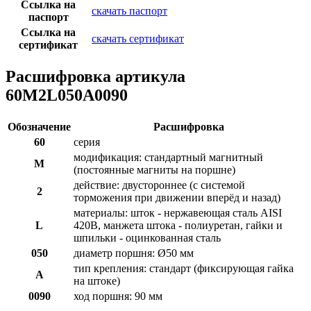
Ссылка на
скачать паспорт
паспорт
Ссылка на
скачать сертификат
сертификат
Расшифровка артикула
60M2L050A0090
Обозначение
Расшифровка
60
серия
модификация: стандартный магнитный
M
(постоянные магниты на поршне)
действие: двустороннее (с системой
2
торможения при движении вперёд и назад)
материалы: шток - нержавеющая сталь AISI
L
420B, манжета штока - полиуретан, гайки и
шпильки - оцинкованная сталь
050
диаметр поршня: Ø50 мм
тип крепления: стандарт (фиксирующая гайка
A
на штоке)
0090
ход поршня: 90 мм