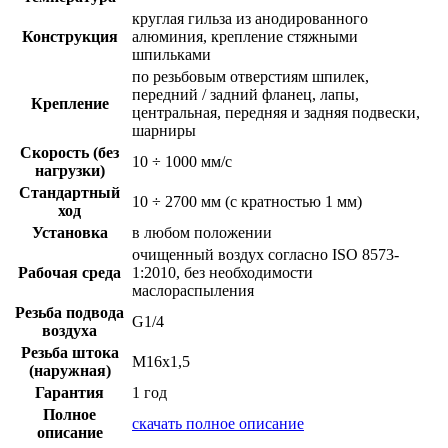
круглая гильза из анодированного
Конструкция
алюминия, крепление стяжными
шпильками
по резьбовым отверстиям шпилек,
передний / задний фланец, лапы,
Крепление
центральная, передняя и задняя подвески,
шарниры
Скорость (без
10 ÷ 1000 мм/с
нагрузки)
Стандартный
10 ÷ 2700 мм (с кратностью 1 мм)
ход
Установка
в любом положении
очищенный воздух согласно ISO 8573-
Рабочая среда
1:2010, без необходимости
маслораспыления
Резьба подвода
G1/4
воздуха
Резьба штока
M16x1,5
(наружная)
Гарантия
1 год
Полное
скачать полное описание
описание