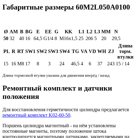
Габаритные размеры 60M2L050A0100
Ø
AM
B
BG
E
EE
G
KK
L1
L2
L3
MM
N
50
32
40
16
64,5
G1/4
8
M16x1,5
25
206
5
20
29,5
Длина
PL
R
RT
SW1
SW2
SW3
SW4
TG
VA
VD
WH
ZJ
торм.
втулки
15
16
M8
17
8
3
24
46,5
4
6
37
243
15 / 14
Длина тормозной втулки указана для движения вперёд / назад
Ремонтный комплект и датчики
положения
Для восстановления герметичности цилиндра предлагается
ремонтный комплект K02-60-50
.
Поршень цилиндра магнитный - на нём установлены
постоянные магниты, поэтому положение штока
контролируется магнитными датчиками, закрепляемыми на