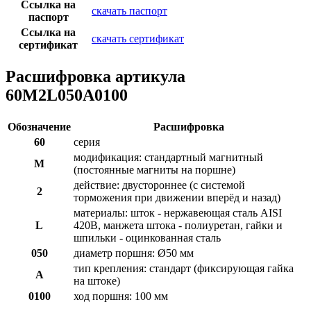
Ссылка на
скачать паспорт
паспорт
Ссылка на
скачать сертификат
сертификат
Расшифровка артикула
60M2L050A0100
Обозначение
Расшифровка
60
серия
модификация: стандартный магнитный
M
(постоянные магниты на поршне)
действие: двустороннее (с системой
2
торможения при движении вперёд и назад)
материалы: шток - нержавеющая сталь AISI
L
420B, манжета штока - полиуретан, гайки и
шпильки - оцинкованная сталь
050
диаметр поршня: Ø50 мм
тип крепления: стандарт (фиксирующая гайка
A
на штоке)
0100
ход поршня: 100 мм