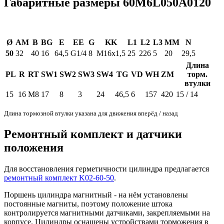
Габаритные размеры 60M6L050A0120
Ø
AM
B
BG
E
EE
G
KK
L1
L2
L3
MM
N
50
32
40
16
64,5
G1/4
8
M16x1,5
25
226
5
20
29,5
Длина
PL
R
RT
SW1
SW2
SW3
SW4
TG
VD
WH
ZM
торм.
втулки
15
16
M8
17
8
3
24
46,5
6
157
420
15 / 14
Длина тормозной втулки указана для движения вперёд / назад
Ремонтный комплект и датчики
положения
Для восстановления герметичности цилиндра предлагается
ремонтный комплект K02-60-50
.
Поршень цилиндра магнитный - на нём установлены
постоянные магниты, поэтому положение штока
контролируется магнитными датчиками, закрепляемыми на
корпусе. Цилиндры оснащены устройствами торможения в