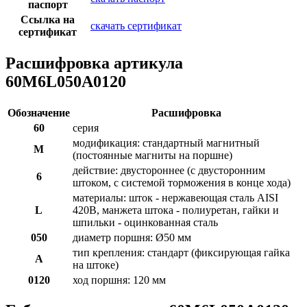
паспорт
Ссылка на
скачать сертификат
сертификат
Расшифровка артикула
60M6L050A0120
Обозначение
Расшифровка
60
серия
модификация: стандартный магнитный
M
(постоянные магниты на поршне)
действие: двустороннее (с двусторонним
6
штоком, с системой торможения в конце хода)
материалы: шток - нержавеющая сталь AISI
L
420B, манжета штока - полиуретан, гайки и
шпильки - оцинкованная сталь
050
диаметр поршня: Ø50 мм
тип крепления: стандарт (фиксирующая гайка
A
на штоке)
0120
ход поршня: 120 мм