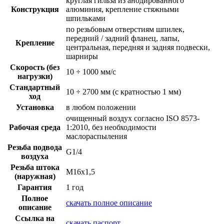
круглая гильза из анодированного
Конструкция
алюминия, крепление стяжными
шпильками
по резьбовым отверстиям шпилек,
передний / задний фланец, лапы,
Крепление
центральная, передняя и задняя подвески,
шарниры
Скорость (без
10 ÷ 1000 мм/с
нагрузки)
Стандартный
10 ÷ 2700 мм (с кратностью 1 мм)
ход
Установка
в любом положении
очищенный воздух согласно ISO 8573-
Рабочая среда
1:2010, без необходимости
маслораспыления
Резьба подвода
G1/4
воздуха
Резьба штока
M16x1,5
(наружная)
Гарантия
1 год
Полное
скачать полное описание
описание
Ссылка на
скачать паспорт