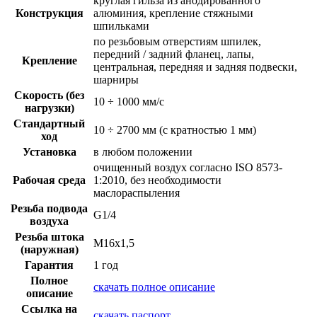
круглая гильза из анодированного
Конструкция
алюминия, крепление стяжными
шпильками
по резьбовым отверстиям шпилек,
передний / задний фланец, лапы,
Крепление
центральная, передняя и задняя подвески,
шарниры
Скорость (без
10 ÷ 1000 мм/с
нагрузки)
Стандартный
10 ÷ 2700 мм (с кратностью 1 мм)
ход
Установка
в любом положении
очищенный воздух согласно ISO 8573-
Рабочая среда
1:2010, без необходимости
маслораспыления
Резьба подвода
G1/4
воздуха
Резьба штока
M16x1,5
(наружная)
Гарантия
1 год
Полное
скачать полное описание
описание
Ссылка на
скачать паспорт