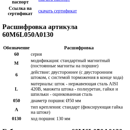
паспорт
Ссылка на
скачать сертификат
сертификат
Расшифровка артикула
60M6L050A0130
Обозначение
Расшифровка
60
серия
модификация: стандартный магнитный
M
(постоянные магниты на поршне)
действие: двустороннее (с двусторонним
6
штоком, с системой торможения в конце хода)
материалы: шток - нержавеющая сталь AISI
L
420B, манжета штока - полиуретан, гайки и
шпильки - оцинкованная сталь
050
диаметр поршня: Ø50 мм
тип крепления: стандарт (фиксирующая гайка
A
на штоке)
0130
ход поршня: 130 мм