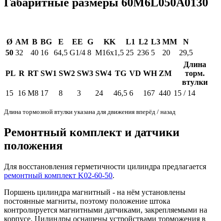
Габаритные размеры 60M6L050A0130
Ø
AM
B
BG
E
EE
G
KK
L1
L2
L3
MM
N
50
32
40
16
64,5
G1/4
8
M16x1,5
25
236
5
20
29,5
Длина
PL
R
RT
SW1
SW2
SW3
SW4
TG
VD
WH
ZM
торм.
втулки
15
16
M8
17
8
3
24
46,5
6
167
440
15 / 14
Длина тормозной втулки указана для движения вперёд / назад
Ремонтный комплект и датчики
положения
Для восстановления герметичности цилиндра предлагается
ремонтный комплект K02-60-50
.
Поршень цилиндра магнитный - на нём установлены
постоянные магниты, поэтому положение штока
контролируется магнитными датчиками, закрепляемыми на
корпусе. Цилиндры оснащены устройствами торможения в