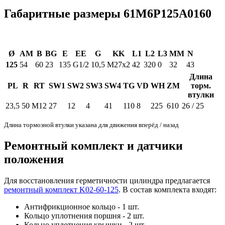
Габаритные размеры 61M6P125A0160
Ø
AM
B
BG
E
EE
G
KK
L1
L2
L3
MM
N
125
54
60
23
135
G1/2
10,5
M27x2
42
320
0
32
43
Длина
PL
R
RT
SW1
SW2
SW3
SW4
TG
VD
WH
ZM
торм.
втулки
23,5
50
M12
27
12
4
41
110
8
225
610
26 / 25
Длина тормозной втулки указана для движения вперёд / назад
Ремонтный комплект и датчики
положения
Для восстановления герметичности цилиндра предлагается
ремонтный комплект K02-60-125
. В состав комплекта входят:
Антифрикционное кольцо - 1 шт.
Кольцо уплотнения поршня - 2 шт.
Кольцо уплотнения крышки - 2 шт.