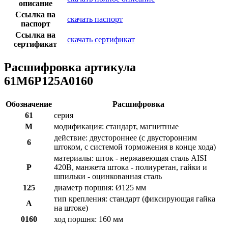
описание
Ссылка на
скачать паспорт
паспорт
Ссылка на
скачать сертификат
сертификат
Расшифровка артикула
61M6P125A0160
Обозначение
Расшифровка
61
серия
M
модификация: стандарт, магнитные
действие: двустороннее (с двусторонним
6
штоком, с системой торможения в конце хода)
материалы: шток - нержавеющая сталь AISI
P
420B, манжета штока - полиуретан, гайки и
шпильки - оцинкованная сталь
125
диаметр поршня: Ø125 мм
тип крепления: стандарт (фиксирующая гайка
A
на штоке)
0160
ход поршня: 160 мм