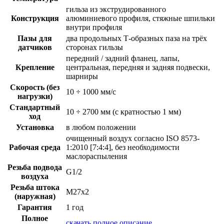
гильза из экструдированного
Конструкция
алюминиевого профиля, стяжные шпильки
внутри профиля
Пазы для
два продольных Т-образных паза на трёх
датчиков
сторонах гильзы
передний / задний фланец, лапы,
Крепление
центральная, передняя и задняя подвески,
шарниры
Скорость (без
10 ÷ 1000 мм/с
нагрузки)
Стандартный
10 ÷ 2700 мм (с кратностью 1 мм)
ход
Установка
в любом положении
очищенный воздух согласно ISO 8573-
Рабочая среда
1:2010 [7:4:4], без необходимости
маслораспыления
Резьба подвода
G1/2
воздуха
Резьба штока
M27x2
(наружная)
Гарантия
1 год
Полное
скачать полное описание