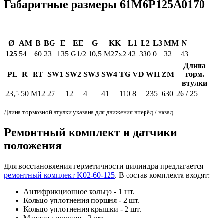
Габаритные размеры 61M6P125A0170
Ø
AM
B
BG
E
EE
G
KK
L1
L2
L3
MM
N
125
54
60
23
135
G1/2
10,5
M27x2
42
330
0
32
43
Длина
PL
R
RT
SW1
SW2
SW3
SW4
TG
VD
WH
ZM
торм.
втулки
23,5
50
M12
27
12
4
41
110
8
235
630
26 / 25
Длина тормозной втулки указана для движения вперёд / назад
Ремонтный комплект и датчики
положения
Для восстановления герметичности цилиндра предлагается
ремонтный комплект K02-60-125
. В состав комплекта входят:
Антифрикционное кольцо - 1 шт.
Кольцо уплотнения поршня - 2 шт.
Кольцо уплотнения крышки - 2 шт.
Манжета поршня - 2 шт.