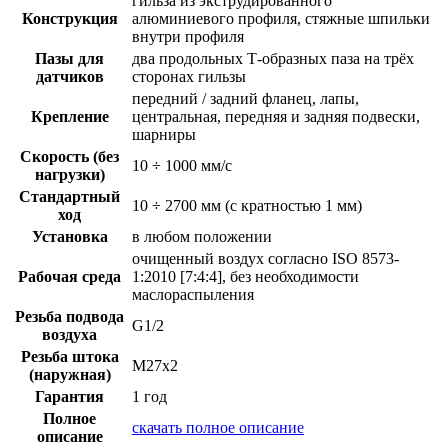
гильза из экструдированного
Конструкция
алюминиевого профиля, стяжные шпильки
внутри профиля
Пазы для
два продольных Т-образных паза на трёх
датчиков
сторонах гильзы
передний / задний фланец, лапы,
Крепление
центральная, передняя и задняя подвески,
шарниры
Скорость (без
10 ÷ 1000 мм/с
нагрузки)
Стандартный
10 ÷ 2700 мм (с кратностью 1 мм)
ход
Установка
в любом положении
очищенный воздух согласно ISO 8573-
Рабочая среда
1:2010 [7:4:4], без необходимости
маслораспыления
Резьба подвода
G1/2
воздуха
Резьба штока
M27x2
(наружная)
Гарантия
1 год
Полное
скачать полное описание
описание